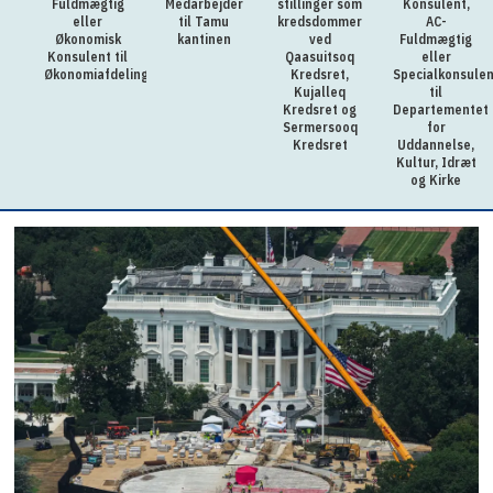
Fuldmægtig
Medarbejder
stillinger som
Konsulent,
eller
til Tamu
kredsdommer
AC-
Økonomisk
kantinen
ved
Fuldmægtig
Konsulent til
Qaasuitsoq
eller
Økonomiafdelingen
Kredsret,
Specialkonsulen
Kujalleq
til
Kredsret og
Departementet
Sermersooq
for
Kredsret
Uddannelse,
Kultur, Idræt
og Kirke