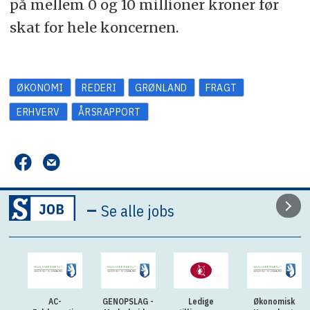
på mellem 0 og 10 millioner kroner før
skat for hele koncernen.
ØKONOMI
REDERI
GRØNLAND
FRAGT
ERHVERV
ÅRSRAPPORT
–
Se alle jobs
AC-
GENOPSLAG -
Ledige
Økonomisk