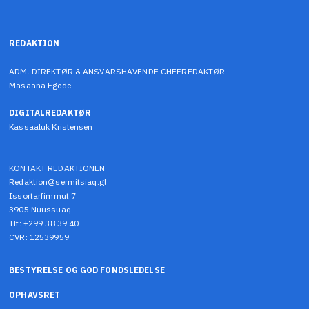
REDAKTION
ADM. DIREKTØR & ANSVARSHAVENDE CHEFREDAKTØR
Masaana Egede
DIGITALREDAKTØR
Kassaaluk Kristensen
KONTAKT REDAKTIONEN
Redaktion@sermitsiaq.gl
Issortarfimmut 7
3905 Nuussuaq
Tlf: +299 38 39 40
CVR: 12539959
BESTYRELSE OG GOD FONDSLEDELSE
OPHAVSRET