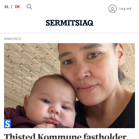
KL
DK
Log ind
ANNONCE
Tag:
thisted
kommune
Thisted Kommune fastholder