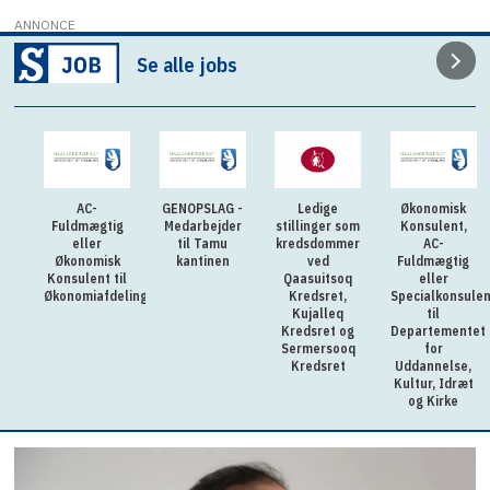
ANNONCE
Se alle jobs
AC-
GENOPSLAG -
Ledige
Økonomisk
Fuldmægtig
Medarbejder
stillinger som
Konsulent,
eller
til Tamu
kredsdommer
AC-
Økonomisk
kantinen
ved
Fuldmægtig
Konsulent til
Qaasuitsoq
eller
Økonomiafdelingen
Kredsret,
Specialkonsulen
Kujalleq
til
Kredsret og
Departementet
Sermersooq
for
Kredsret
Uddannelse,
Kultur, Idræt
og Kirke