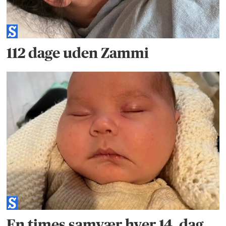
112 dage uden Zammi
En times samvær hver 14. dag