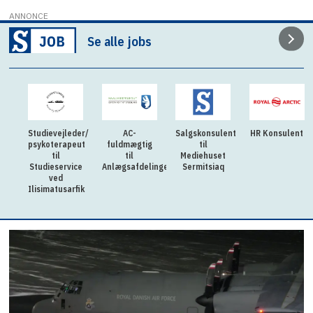
ANNONCE
Se alle jobs
Studievejleder/
AC-
Salgskonsulent
HR Konsulent
psykoterapeut
fuldmægtig
til
til
til
Mediehuset
Studieservice
Anlægsafdelingen
Sermitsiaq
ved
Ilisimatusarfik