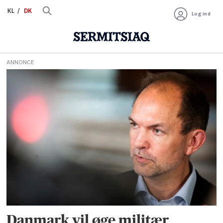
KL
DK
Log ind
ANNONCE
Tag:
militær
tilstedeværelse
Danmark vil øge militær