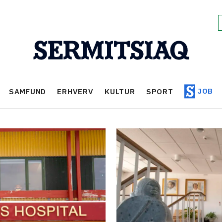
JOB
SAMFUND
ERHVERV
KULTUR
SPORT