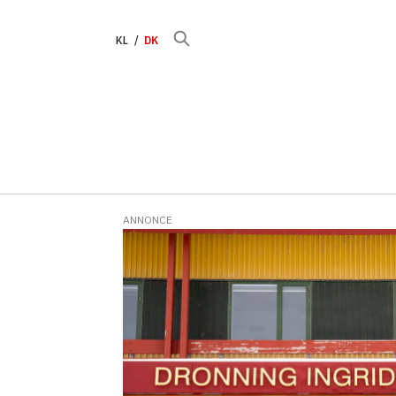
KL
DK
ANNONCE
Tag:
ligestilling