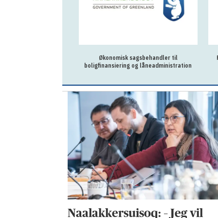
sagsbehandler til
Revisionschef til Grønlands Selvstyre
Øko
g og låneadministration
S
Naalakkersuisoq: – Jeg vil