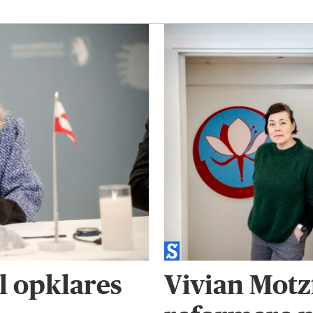
l opklares
Vivian Motzf