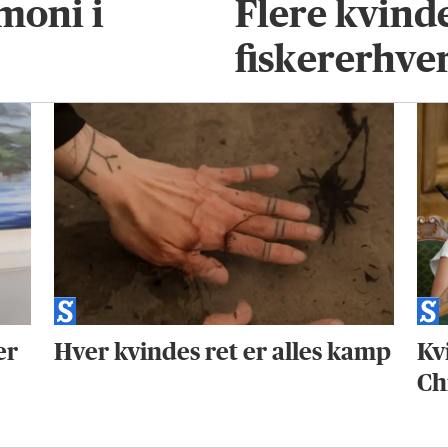
moni i
Flere kvind
fiskererhverv
er
Hver kvindes ret er alles kamp
Kv
Ch