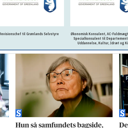
nomisk Konsulent, AC-Fuldmægtig eller
Serviceassistent til Ilulissat
pecialkonsulent til Departementet for
Uddannelse, Kultur, Idræt og Kirke
Hun så samfundets bagside,
De