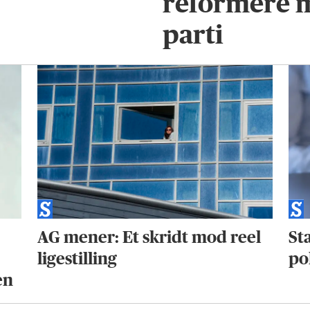
reformere 
parti
AG mener: Et skridt mod reel
Sta
ligestilling
po
en