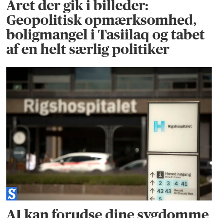
Året der gik i billeder:
Geopolitisk opmærksomhed,
boligmangel i Tasiilaq og tabet
af en helt særlig politiker
AI kan forudse dine sygdomme