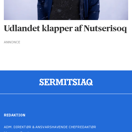
Udlandet klapper af Nutserisoq
ANNONCE
REDAKTION
ADM. DIREKTØR & ANSVARSHAVENDE CHEFREDAKTØR