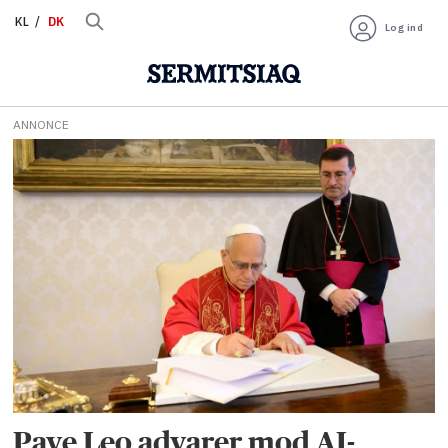
KL
DK
Log ind
ANNONCE
Tag:
kunstig
intelligens
Pave Leo advarer mod AI-