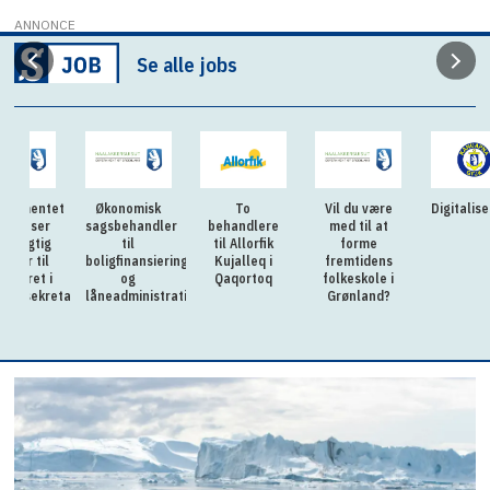
ANNONCE
Se alle jobs
ntet
Økonomisk
To
Vil du være
Digitaliserings
er
sagsbehandler
behandlere
med til at
ig
til
til Allorfik
forme
il
boligfinansiering
Kujalleq i
fremtidens
 i
og
Qaqortoq
folkeskole i
kretariatet
låneadministration
Grønland?