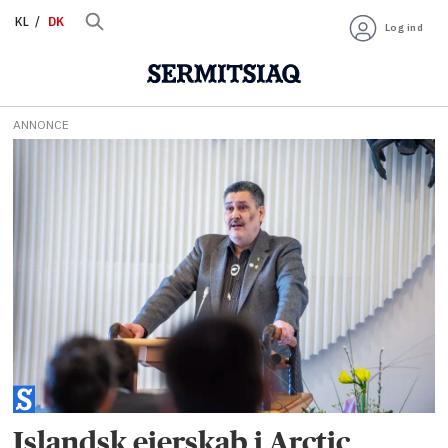
KL
DK
Log ind
ANNONCE
Tag:
jens
napaattooq
Islandsk ejerskab i Arctic