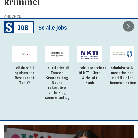
kriminel
ANNONCE
Se alle jobs
Vil du stå i
Driftsleder til
Praktikkoordinator
Administrativ
spidsen for
Fonden
til KTI - Jern
medarbejder
Restaurant
Sisorarfiit og
& Metal i
med flair for
Tunit?
Nuuks
Nuuk
kommunikation
rekreative
vinter- og
sommeranlæg