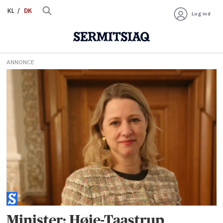
KL
DK
Log ind
ANNONCE
Tag:
ivana
nikoline
brønlund
Minister: Høje-Taastrup