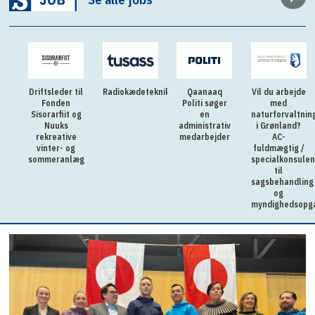
Driftsleder til
Radiokædetekniker
Qaanaaq
Vil du arbejde
Fonden
Politi søger
med
Sisorarfiit og
en
naturforvaltnin
Nuuks
administrativ
i Grønland?
rekreative
medarbejder
AC-
vinter- og
fuldmægtig /
sommeranlæg
specialkonsulen
til
sagsbehandling
og
myndighedsopg