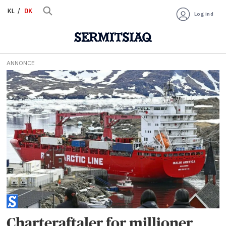
KL
DK
Log ind
ANNONCE
Tag:
bentiaraq
ottosen
Charteraftaler for millioner