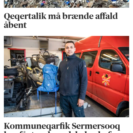
Qeqertalik må brænde affald
åbent
Kommuneqarfik Sermersooq