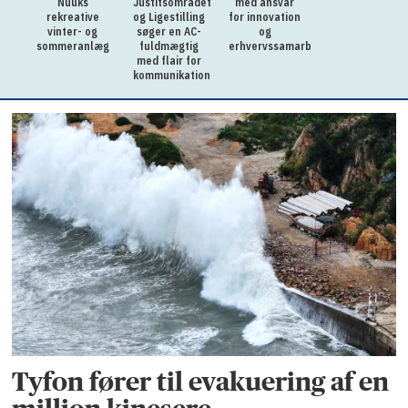
Nuuks
Justitsområdet
med ansvar
rekreative
og Ligestilling
for innovation
vinter- og
søger en AC-
og
sommeranlæg
fuldmægtig
erhvervssamarbejde
med flair for
kommunikation
Tyfon fører til evakuering af en