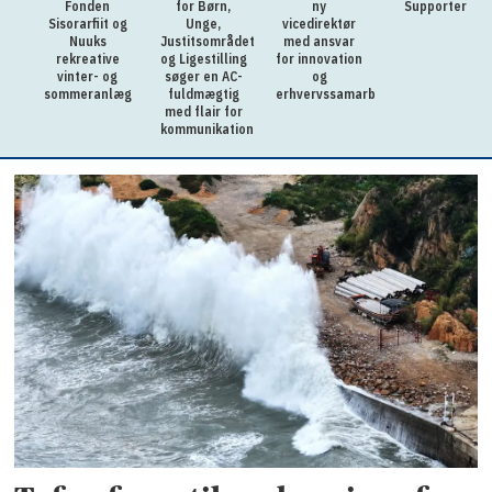
Fonden
for Børn,
ny
Supporter
Sisorarfiit og
Unge,
vicedirektør
Nuuks
Justitsområdet
med ansvar
rekreative
og Ligestilling
for innovation
vinter- og
søger en AC-
og
sommeranlæg
fuldmægtig
erhvervssamarbejde
med flair for
kommunikation