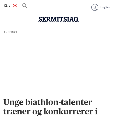
KL
DK
Log ind
ANNONCE
Unge biathlon-talenter
træner og konkurrerer i