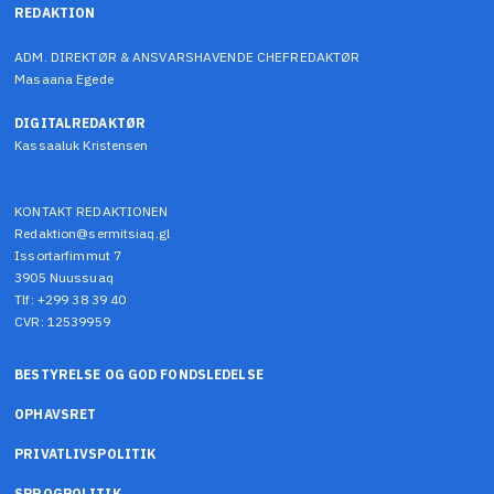
REDAKTION
ADM. DIREKTØR & ANSVARSHAVENDE CHEFREDAKTØR
Masaana Egede
DIGITALREDAKTØR
Kassaaluk Kristensen
KONTAKT REDAKTIONEN
Redaktion@sermitsiaq.gl
Issortarfimmut 7
3905 Nuussuaq
Tlf: +299 38 39 40
CVR: 12539959
BESTYRELSE OG GOD FONDSLEDELSE
OPHAVSRET
PRIVATLIVSPOLITIK
SPROGPOLITIK