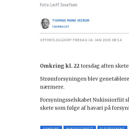
Foto: Leiff Josefsen
THOMAS MUNK
VEIRUM
JOURNALIST
OFFENTLIGGJORT
FREDAG 24. JAN 2025 08:14
Omkring kl. 22
torsdag aften skete
Strømforsyningen blev genetableret
nærmere.
Forsyningsselskabet Nukissiorfiit sk
skete som følge af havari på forsy
SAMFUND
NUKISSIORFIIT
ELFORSYNING