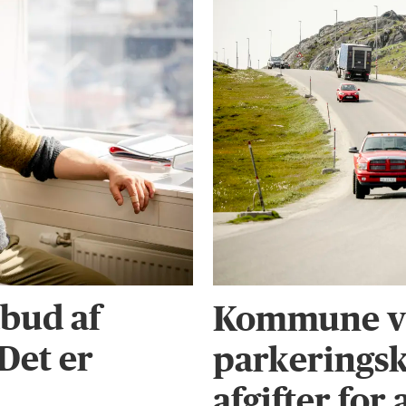
bud af
Kommune vi
 Det er
parkeringsk
afgifter for