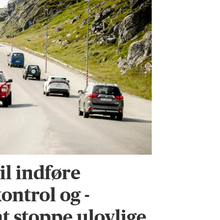
l indføre
ontrol og -
 at stoppe ulovlige