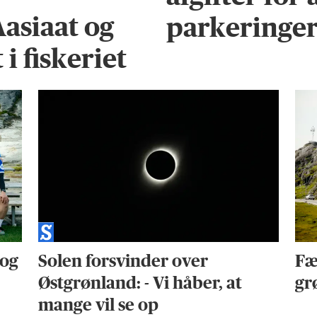
Aasiaat og
parkeringe
i fiskeriet
 og
Solen forsvinder over
Fæ
Østgrønland: - Vi håber, at
gr
mange vil se op