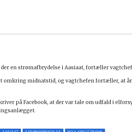
 der en strømafbrydelse i Aasiaat, fortæller vagtch
 omkring midnatstid, og vagtchefen fortæller, at å
river på Facebook, at der var tale om udfald i elforsy
ningsanlægget.
AASIAAT
STRØMAFBRYDELSE
POUL KREUTZMANN