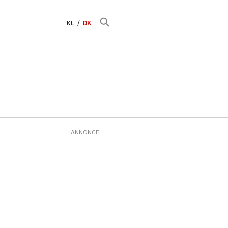
KL
DK
ANNONCE