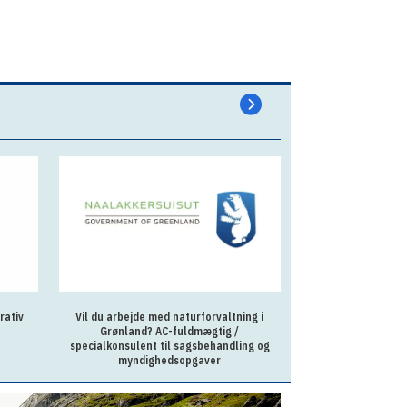
rativ
Vil du arbejde med naturforvaltning i
Sagsbehandler p
Grønland? AC-fuldmægtig /
Ilu
specialkonsulent til sagsbehandling og
myndighedsopgaver