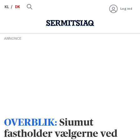
KL
DK
Log ind
ANNONCE
OVERBLIK:
Siumut
fastholder vælgerne ved