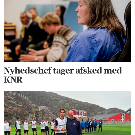
Nyhedschef tager afsked med
KNR