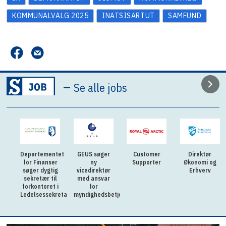
KOMMUNALVALG 2025
INATSISARTUT
SAMFUND
–
Se alle jobs
Departementet
GEUS søger
Customer
Direktør
for Finanser
ny
Supporter
Økonomi og
søger dygtig
vicedirektør
Erhverv
sekretær til
med ansvar
forkontoret i
for
Ledelsessekretariatet
myndighedsbetjening