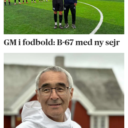
GM i fodbold: B-67 med ny sejr