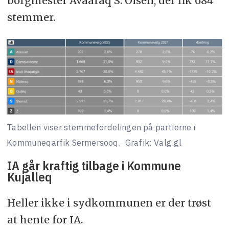
borgmester Avaaraq S. Olsen, der fik 684
stemmer.
Tabellen viser stemmefordelingen på partierne i
Kommuneqarfik Sermersooq.
Grafik: Valg.gl
IA går kraftig tilbage i Kommune
Kujalleq
Heller ikke i sydkommunen er der trøst
at hente for IA.