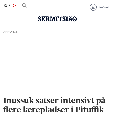
KL
DK
Log ind
ANNONCE
Inussuk satser intensivt på
flere lærepladser i Pituffik