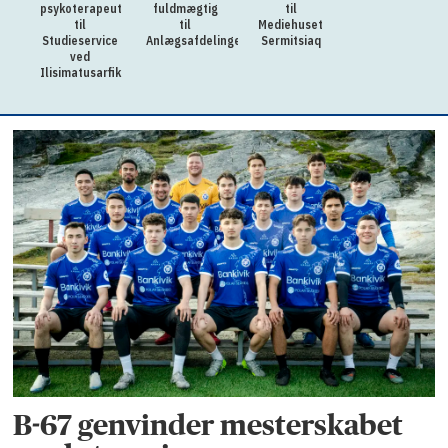
psykoterapeut
fuldmægtig
til
til
til
Mediehuset
Studieservice
Anlægsafdelingen
Sermitsiaq
ved
Ilisimatusarfik
B-67 genvinder mesterskabet