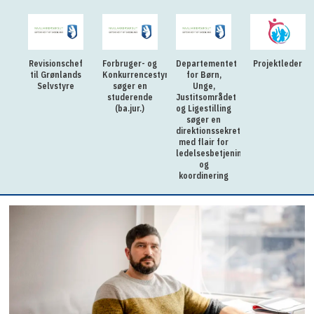
Revisionschef
Forbruger- og
Departementet
Projektleder
til Grønlands
Konkurrencestyrelsen
for Børn,
Selvstyre
søger en
Unge,
studerende
Justitsområdet
(ba.jur.)
og Ligestilling
søger en
direktionssekretær
med flair for
ledelsesbetjening
og
koordinering