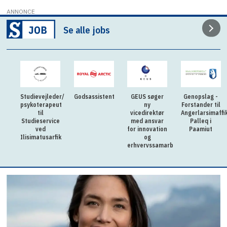
ANNONCE
Se alle jobs
Studievejleder/
Godsassistent
GEUS søger
Genopslag -
psykoterapeut
ny
Forstander til
til
vicedirektør
Angerlarsimaffi
Studieservice
med ansvar
Palleq i
ved
for innovation
Paamiut
Ilisimatusarfik
og
erhvervssamarbejde