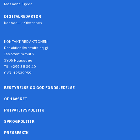
Masaana Egede
DIGITALREDAKTØR
Kassaaluk Kristensen
KONTAKT REDAKTIONEN
Redaktion@sermitsiaq.gl
Issortarfimmut 7
3905 Nuussuaq
Tlf: +299 38 39 40
CVR: 12539959
BESTYRELSE OG GOD FONDSLEDELSE
OPHAVSRET
PRIVATLIVSPOLITIK
SPROGPOLITIK
PRESSESKIK