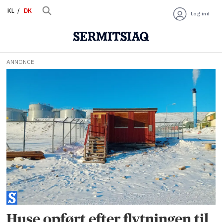
KL
DK
Log ind
ANNONCE
Tag:
boliger
Huse opført efter flytningen til