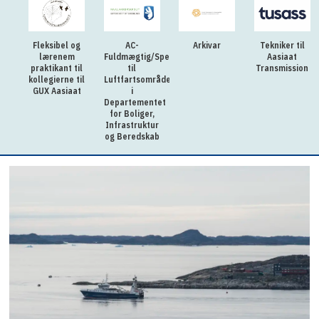
Fleksibel og
AC-
Arkivar
Tekniker til
lærenem
Fuldmægtig/Specialkonsulent
Aasiaat
praktikant til
til
Transmission
kollegierne til
Luftfartsområdet
GUX Aasiaat
i
Departementet
for Boliger,
Infrastruktur
og Beredskab