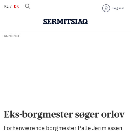
KL
DK
Log ind
ANNONCE
Eks-borgmester søger orlov
Forhenværende borgmester Palle Jerimiassen