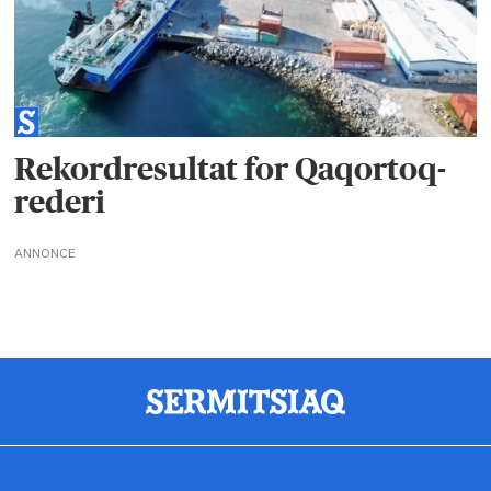
Rekordresultat for Qaqortoq-
rederi
ANNONCE