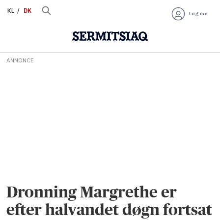
KL
DK
Log ind
ANNONCE
Dronning Margrethe er
efter halvandet døgn fortsat