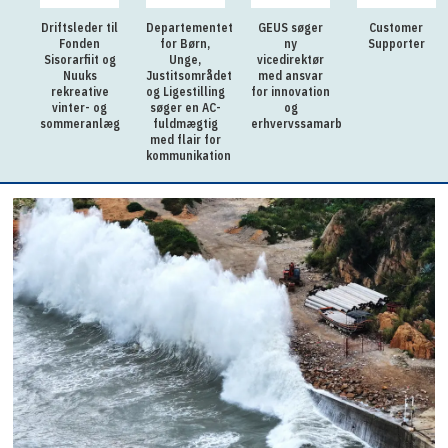
Driftsleder til
Departementet
GEUS søger
Customer
Fonden
for Børn,
ny
Supporter
Sisorarfiit og
Unge,
vicedirektør
Nuuks
Justitsområdet
med ansvar
rekreative
og Ligestilling
for innovation
vinter- og
søger en AC-
og
sommeranlæg
fuldmægtig
erhvervssamarbejde
med flair for
kommunikation