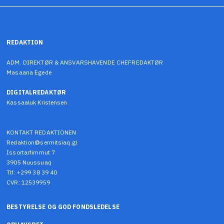
REDAKTION
ADM. DIREKTØR & ANSVARSHAVENDE CHEFREDAKTØR
Masaana Egede
DIGITALREDAKTØR
Kassaaluk Kristensen
KONTAKT REDAKTIONEN
Redaktion@sermitsiaq.gl
Issortarfimmut 7
3905 Nuussuaq
Tlf: +299 38 39 40
CVR: 12539959
BESTYRELSE OG GOD FONDSLEDELSE