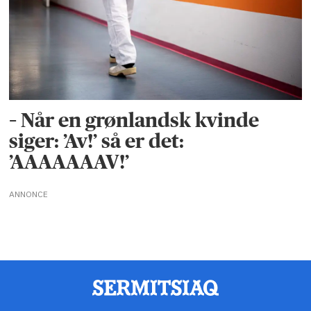
– Når en grønlandsk kvinde
siger: ’Av!’ så er det:
’AAAAAAAV!’
ANNONCE