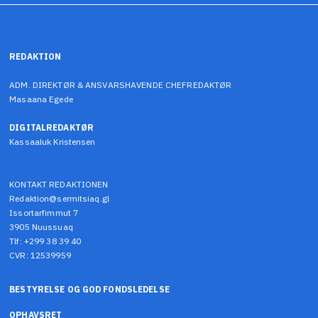
REDAKTION
ADM. DIREKTØR & ANSVARSHAVENDE CHEFREDAKTØR
Masaana Egede
DIGITALREDAKTØR
Kassaaluk Kristensen
KONTAKT REDAKTIONEN
Redaktion@sermitsiaq.gl
Issortarfimmut 7
3905 Nuussuaq
Tlf: +299 38 39 40
CVR: 12539959
BESTYRELSE OG GOD FONDSLEDELSE
OPHAVSRET