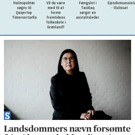
Halinspektør
Vil du være
Fængslet i
Ejendomsassist
søges til
med til at
Tasiilaq
- Ilulissat
Qaqortup
forme
sørger en
Timersortarfia
fremtidens
anstaltsleder
folkeskole i
Grønland?
Landsdommers nævn forsømte