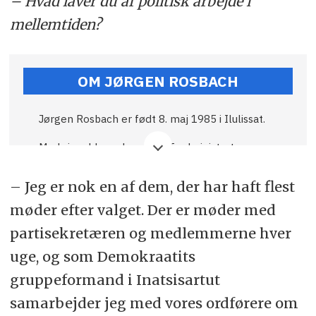
– Hvad laver du af politisk arbejde i
mellemtiden?
OM JØRGEN ROSBACH
Jørgen Rosbach er født 8. maj 1985 i Ilulissat.
Med sin uddannelse som IT-administrator
arbejdede han 2013-22 i teleselskabet Tusass.
I 2021-25 var han lærerstuderende på
– Jeg er nok en af dem, der har haft flest
Ilisimatusarfik, som blev afsluttet ved
sommerdimissionen i juni.
møder efter valget. Der er møder med
partisekretæren og medlemmerne hver
Og ved valget i marts blev han medlem af
Inatsisartut, valgt på Demokraatits liste.
uge, og som Demokraatits
– Hvem er du ellers?
gruppeformand i Inatsisartut
samarbejder jeg med vores ordførere om
– Jeg har en kæreste, som jeg bor sammen