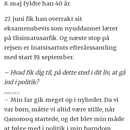
8. maj fyldte han 40 år.
27. juni fik han overrakt sit
eksamensbevis som nyuddannet lærer
på Ilisimatusarfik. Og næste stop på
rejsen er Inatsisartuts efterårssamling
med start 19. september.
– Hvad fik dig til, på dette sted i dit liv, at gå
ind i politik?
ANNONCE
– Min far gik meget op i nyheder. Da vi
var børn, måtte vi altid være stille, når
Qanorooq startede, og det blev min måde
at følge med i politik i min barndom,