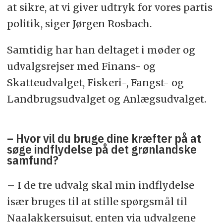
med i Nuuk, og hun er stadig i gang med sin
at sikre, at vi giver udtryk for vores partis
uddannelse. Vi har ingen børn endnu, men jeg
håber, at vi en dag får det, fortæller Jørgen
politik, siger Jørgen Rosbach.
Rosbach.
Samtidig har han deltaget i møder og
– Jeg har mange interesser. Jeg er ikke
professionel, men jeg kan godt lide at spille lidt
udvalgsrejser med Finans- og
musik, løbe, tage på kajaktur og fjeldtur eller
gå på rensdyrjagt. Jeg læser bøger, især om
Skatteudvalget, Fiskeri-, Fangst- og
historie og personlig udvikling, og jeg ser
Landbrugsudvalget og Anlægsudvalget.
dokumentarfilm om natur og dyreliv, men jeg
kan også finde på at se serier.
– Jeg har ikke så meget tid til overs for tiden,
– Hvor vil du bruge dine kræfter på at
men når tiden tillader det, så nyder jeg at
søge indflydelse på det grønlandske
mødes med gamle venner via onlinegaming. Og
samfund?
ellers følger jeg naturligvis med i nyhederne,
siger Jørgen Rosbach.
– I de tre udvalg skal min indflydelse
kurt@sermitsiaq.gl
især bruges til at stille spørgsmål til
Naalakkersuisut, enten via udvalgene