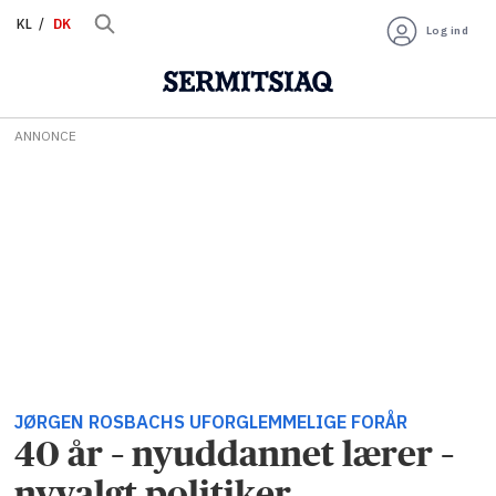
KL
DK
Log ind
ANNONCE
JØRGEN ROSBACHS UFORGLEMMELIGE FORÅR
40 år – nyuddannet lærer –
nyvalgt politiker