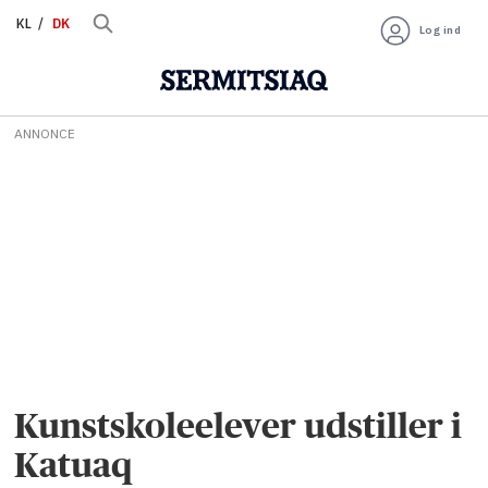
KL
DK
Log ind
ANNONCE
Kunstskoleelever udstiller i
Katuaq