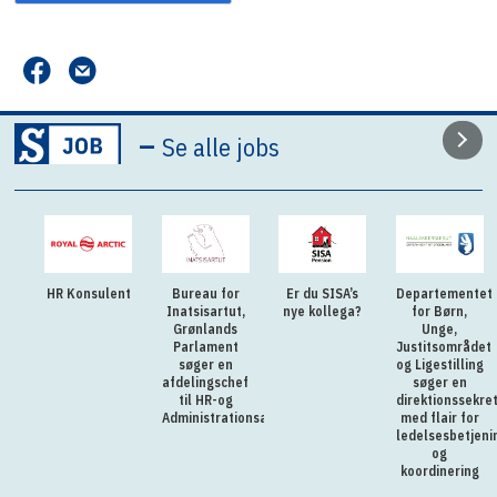
–
Se alle jobs
HR Konsulent
Bureau for
Er du SISA’s
Departementet
Inatsisartut,
nye kollega?
for Børn,
Grønlands
Unge,
Parlament
Justitsområdet
søger en
og Ligestilling
afdelingschef
søger en
til HR-og
direktionssekre
Administrationsafdelingen
med flair for
ledelsesbetjeni
og
koordinering