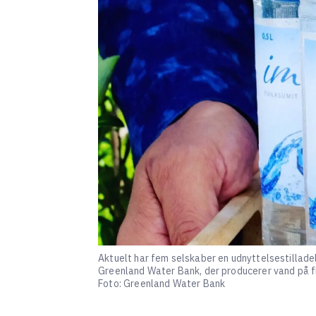
Aktuelt har fem selskaber en udnyttelsestillade
Greenland Water Bank, der producerer vand på fl
Foto: Greenland Water Bank