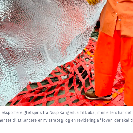
 eksportere gletsjeris fra Nuup Kangerlua til Dubai, men ellers har d
tet til at lancere en ny strategi og en revidering af loven, der skal t