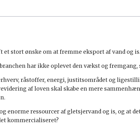
t et stort ønske om at fremme eksport af vand og is
g branchen har ikke oplevet den vækst og fremgang, 
erv, råstoffer, energi, justitsområdet og ligestillin
idering af loven skal skabe en mere sammenhæn
en.
ke og enorme ressourcer af gletsjervand og is, og at
det kommercialiseret?