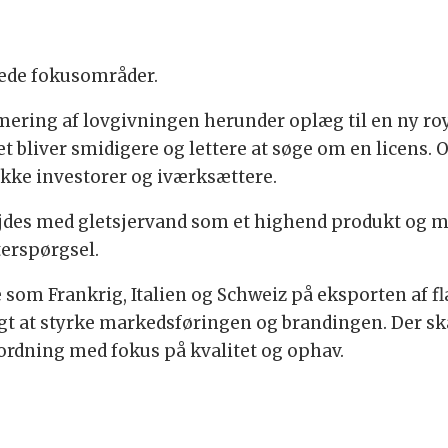
nede fokusområder.
imering af lovgivningen herunder oplæg til en ny roy
 bliver smidigere og lettere at søge om en licens. Og
ække investorer og iværksættere.
bejdes med gletsjervand som et highend produkt og
terspørgsel.
 som Frankrig, Italien og Schweiz på eksporten af f
gt at styrke markedsføringen og brandingen. Der ska
rdning med fokus på kvalitet og ophav.