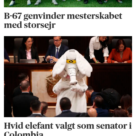
B-67 genvinder mesterskabet
med storsejr
Hvid elefant valgt som senator i
Colombia