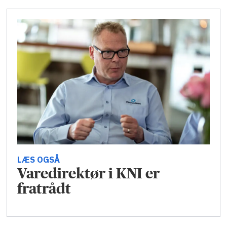
LÆS OGSÅ
Varedirektør i KNI er
fratrådt