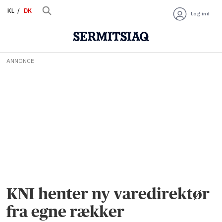
KL
DK
Log ind
ANNONCE
KNI henter ny varedirektør
fra egne rækker