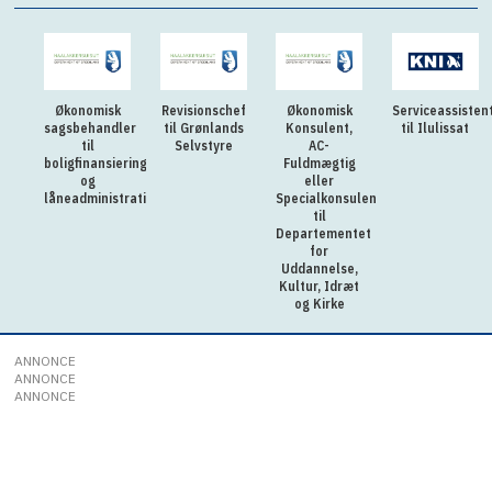
Økonomisk
Revisionschef
Økonomisk
Serviceassisten
sagsbehandler
til Grønlands
Konsulent,
til Ilulissat
til
Selvstyre
AC-
boligfinansiering
Fuldmægtig
og
eller
låneadministration
Specialkonsulent
til
Departementet
for
Uddannelse,
Kultur, Idræt
og Kirke
ANNONCE
ANNONCE
ANNONCE