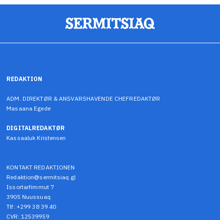
REDAKTION
ADM. DIREKTØR & ANSVARSHAVENDE CHEFREDAKTØR
Masaana Egede
DIGITALREDAKTØR
Kassaaluk Kristensen
KONTAKT REDAKTIONEN
Redaktion@sermitsiaq.gl
Issortarfimmut 7
3905 Nuussuaq
Tlf: +299 38 39 40
CVR: 12539959