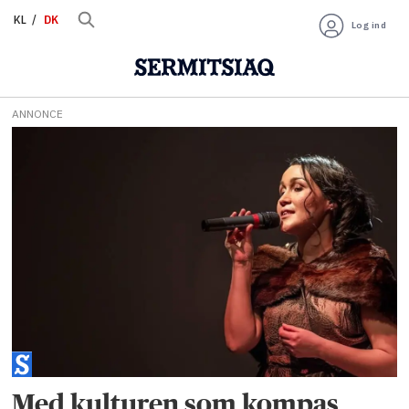
KL
DK
Log ind
ANNONCE
Tag:
varna
Med kulturen som kompas