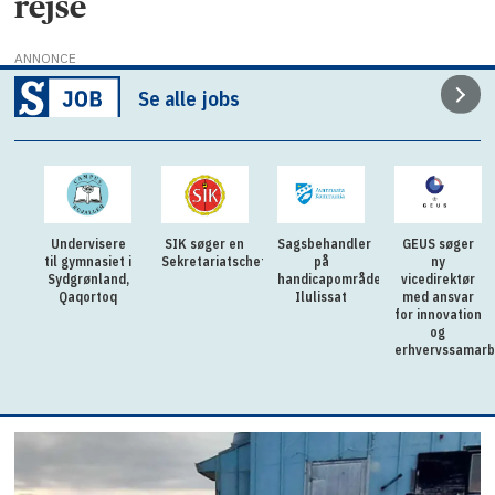
rejse
ANNONCE
Se alle jobs
Undervisere
SIK søger en
Sagsbehandler
GEUS søger
til gymnasiet i
Sekretariatschef
på
ny
Sydgrønland,
handicapområdet
vicedirektør
Qaqortoq
Ilulissat
med ansvar
for innovation
og
erhvervssamarb