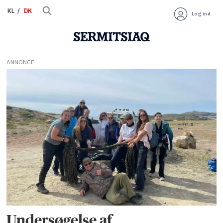
KL
DK
Log ind
ANNONCE
Tag:
plastikforurening
Undersøgelse af