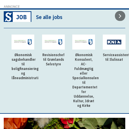
ANNONCE
Se alle jobs
Økonomisk
Revisionschef
Økonomisk
Serviceassisten
sagsbehandler
til Grønlands
Konsulent,
til Ilulissat
til
Selvstyre
AC-
boligfinansiering
Fuldmægtig
og
eller
låneadministration
Specialkonsulent
til
Departementet
for
Uddannelse,
Kultur, Idræt
og Kirke