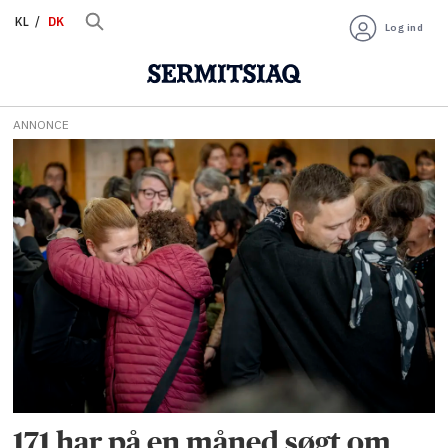
KL
DK
Log ind
ANNONCE
Tag:
patienterstatningen
171 har på en måned søgt om