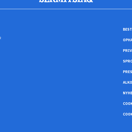
BEST
R
OPH
PRIV
SPR
PRES
ALK
NYH
COO
COOK