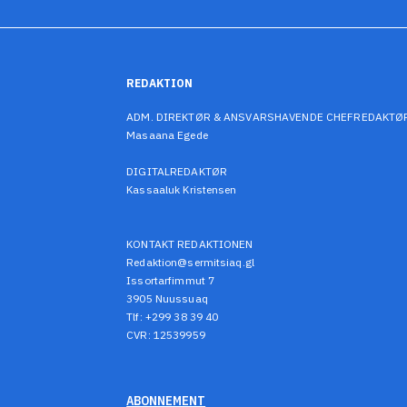
REDAKTION
ADM. DIREKTØR & ANSVARSHAVENDE CHEFREDAKTØ
Masaana Egede
DIGITALREDAKTØR
Kassaaluk Kristensen
KONTAKT REDAKTIONEN
Redaktion@sermitsiaq.gl
Issortarfimmut 7
3905 Nuussuaq
Tlf: +299 38 39 40
CVR: 12539959
ABONNEMENT