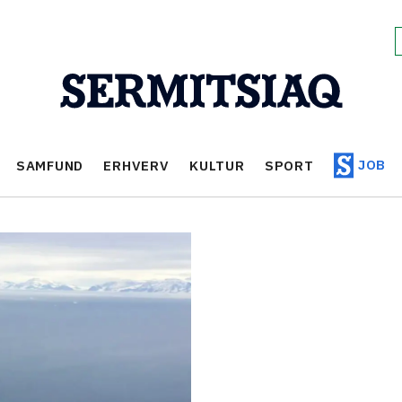
JOB
SAMFUND
ERHVERV
KULTUR
SPORT