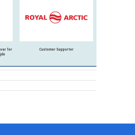
var for
Customer Supporter
Vil du være med ti
jde
folkeskole