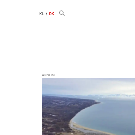
KL
DK
ANNONCE
Tag:
olielicenser