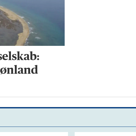
selskab:
rønland