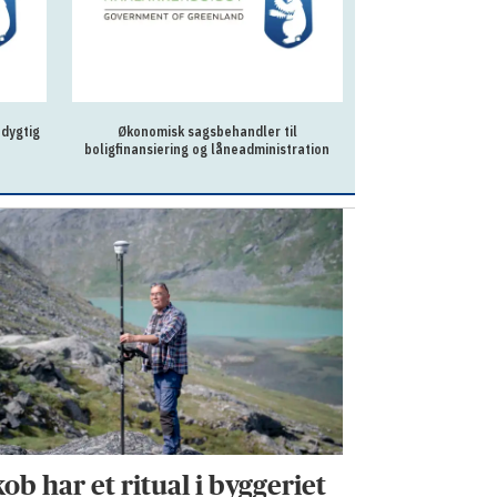
 dygtig
Økonomisk sagsbehandler til
To behandlere til
boligfinansiering og låneadministration
Qaq
ob har et ritual i byggeriet