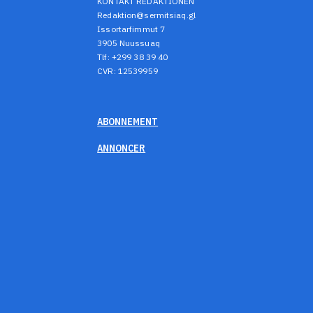
KONTAKT REDAKTIONEN
Redaktion@sermitsiaq.gl
Issortarfimmut 7
3905 Nuussuaq
Tlf: +299 38 39 40
CVR: 12539959
ABONNEMENT
ANNONCER