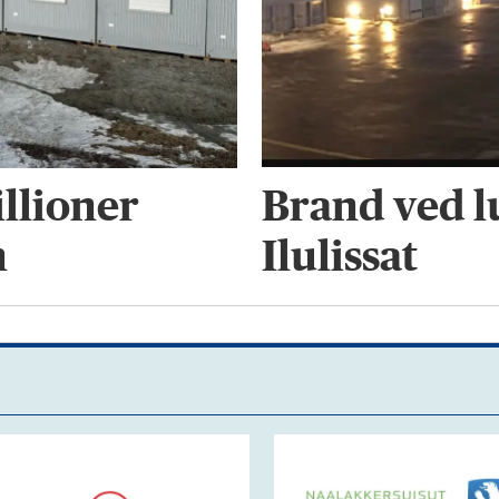
Brand ved l
llioner
Ilulissat
n