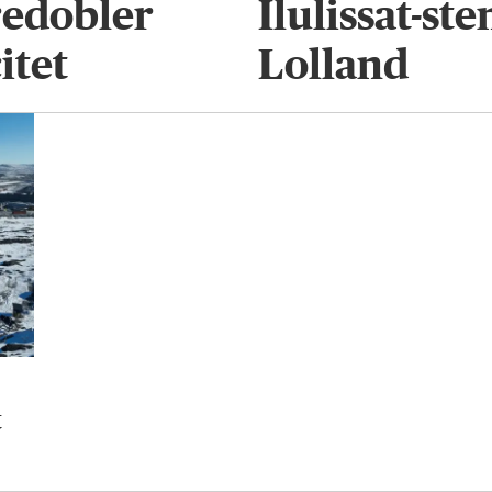
redobler
Ilulissat-st
itet
Lolland
t