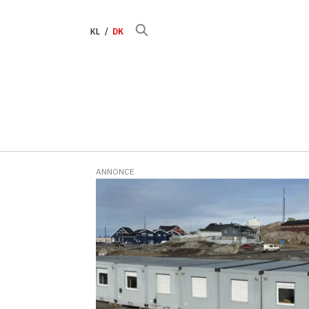
KL
DK
ANNONCE
Tag:
munck
gruppen