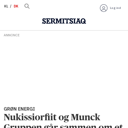
KL
DK
Log ind
ANNONCE
GRØN ENERGI
Nukissiorfiit og Munck
Gruppen går sammen om et