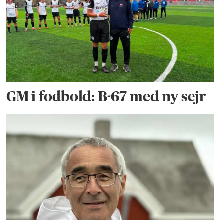
GM i fodbold: B-67 med ny sejr