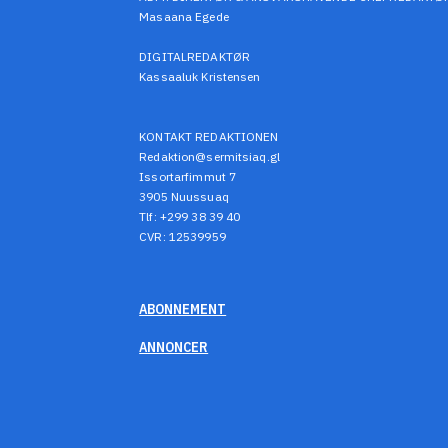
Masaana Egede
DIGITALREDAKTØR
Kassaaluk Kristensen
KONTAKT REDAKTIONEN
Redaktion@sermitsiaq.gl
Issortarfimmut 7
3905 Nuussuaq
Tlf: +299 38 39 40
CVR: 12539959
ABONNEMENT
ANNONCER