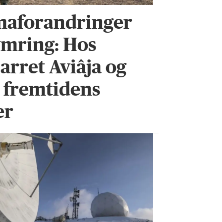
maforandringer
ymring: Hos
arret Aviâja og
r fremtidens
er