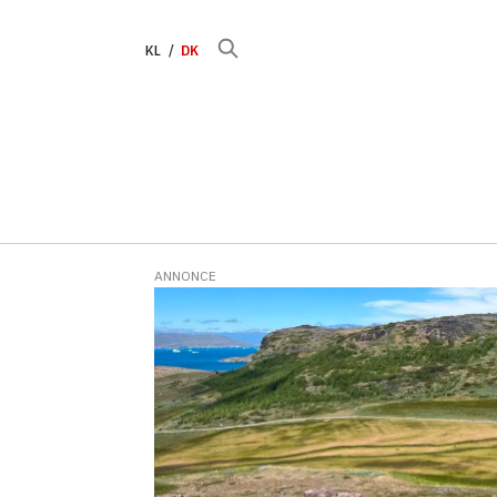
KL
DK
ANNONCE
Tag:
fåreholdere