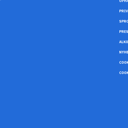
OPH
PRIV
SPR
PRES
ALK
NYH
COO
COOK