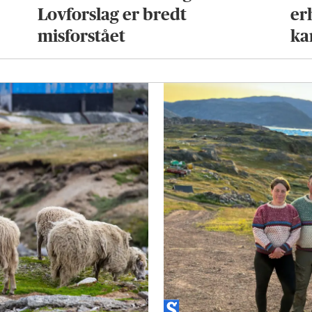
Lovforslag er bredt
er
misforstået
ka