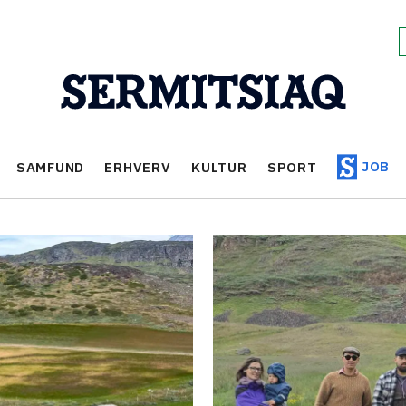
JOB
SAMFUND
ERHVERV
KULTUR
SPORT