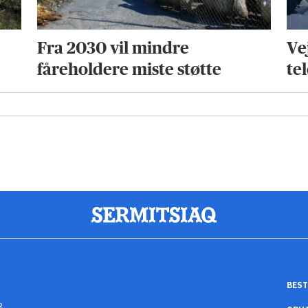
Fra 2030 vil mindre
Vej
fåreholdere miste støtte
tel
BEST
R