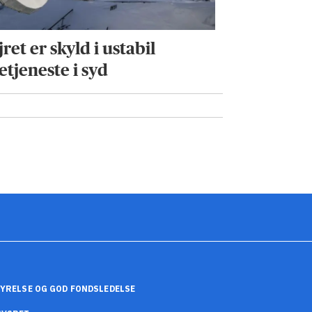
ret er skyld i ustabil
etjeneste i syd
YRELSE OG GOD FONDSLEDELSE