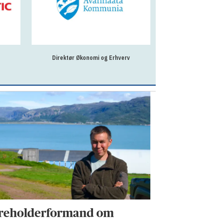
Direktør Økonomi og Erhverv
Revisionschef til
reholderformand om