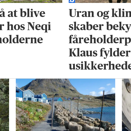
å at blive
Uran og kli
r hos Neqi
skaber bek
holderne
fåreholderp
Klaus fylde
usikkerhed