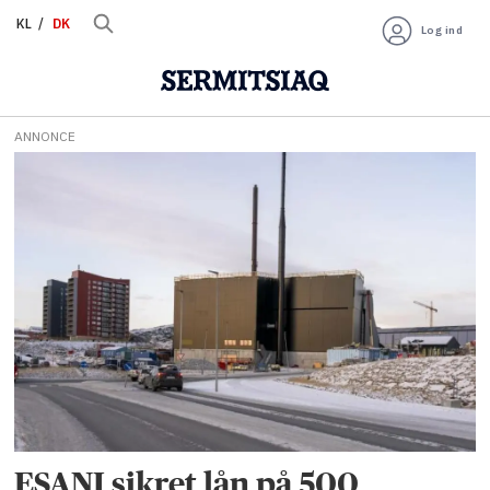
KL
DK
Log ind
ANNONCE
Tag:
s
ESANI sikret lån på 500