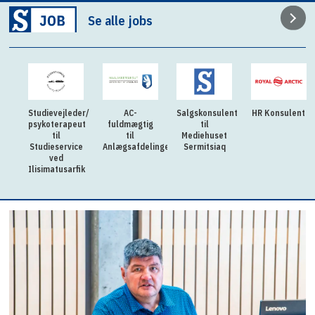
Se alle jobs
Studievejleder/
AC-
Salgskonsulent
HR Konsulent
psykoterapeut
fuldmægtig
til
til
til
Mediehuset
Studieservice
Anlægsafdelingen
Sermitsiaq
ved
Ilisimatusarfik