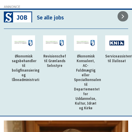
ANNONCE
Se alle jobs
Økonomisk
Revisionschef
Økonomisk
Serviceassisten
sagsbehandler
til Grønlands
Konsulent,
til Ilulissat
til
Selvstyre
AC-
boligfinansiering
Fuldmægtig
og
eller
låneadministration
Specialkonsulent
til
Departementet
for
Uddannelse,
Kultur, Idræt
og Kirke