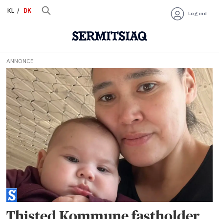
KL
DK
Log ind
ANNONCE
Tag:
ankestyrelsen
Thisted Kommune fastholder