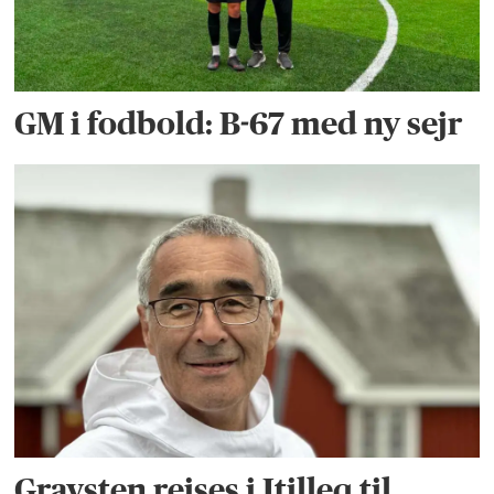
GM i fodbold: B-67 med ny sejr
Gravsten rejses i Itilleq til