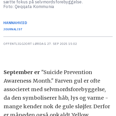
sætte fokus på selvmordsforebyggelse.
Foto: Qeqqata Kommunia
HANNA
HVIID
JOURNALIST
OFFENTLIGGJORT
LØRDAG 27. SEP 2025 15:02
September er
"Suicide Prevention
Awareness Month." Farven gul er ofte
associeret med selvmordsforebyggelse,
da den symboliserer håb, lys og varme -
mange kender nok de gule sløjfer. Derfor
er måneden også opkaldt Yellow