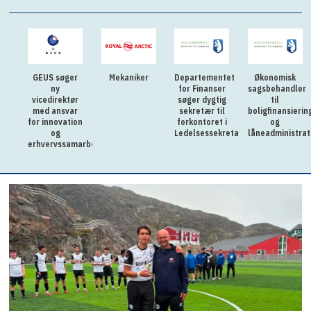
GEUS søger
Mekaniker
Departementet
Økonomisk
ny
for Finanser
sagsbehandler
vicedirektør
søger dygtig
til
med ansvar
sekretær til
boligfinansierin
for innovation
forkontoret i
og
og
Ledelsessekretariatet
låneadministrat
erhvervssamarbejde