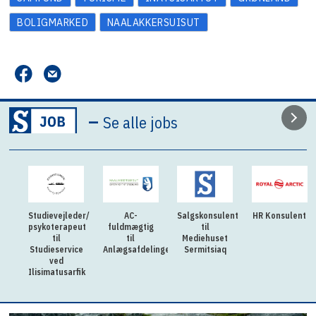
BOLIGMARKED
NAALAKKERSUISUT
–
Se alle jobs
Studievejleder/
AC-
Salgskonsulent
HR Konsulent
psykoterapeut
fuldmægtig
til
til
til
Mediehuset
Studieservice
Anlægsafdelingen
Sermitsiaq
ved
Ilisimatusarfik