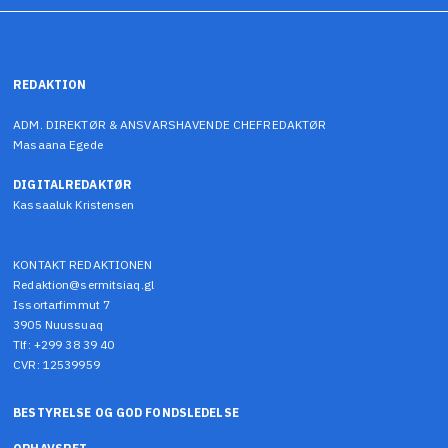
REDAKTION
ADM. DIREKTØR & ANSVARSHAVENDE CHEFREDAKTØR
Masaana Egede
DIGITALREDAKTØR
Kassaaluk Kristensen
KONTAKT REDAKTIONEN
Redaktion@sermitsiaq.gl
Issortarfimmut 7
3905 Nuussuaq
Tlf: +299 38 39 40
CVR: 12539959
BESTYRELSE OG GOD FONDSLEDELSE