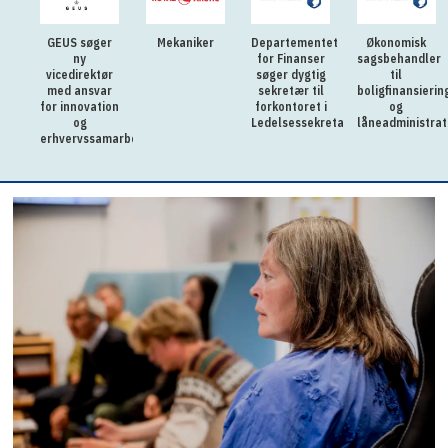
GEUS søger
Mekaniker
Departementet
Økonomisk
ny
for Finanser
sagsbehandler
vicedirektør
søger dygtig
til
med ansvar
sekretær til
boligfinansierin
for innovation
forkontoret i
og
og
Ledelsessekretariatet
låneadministrat
erhvervssamarbejde