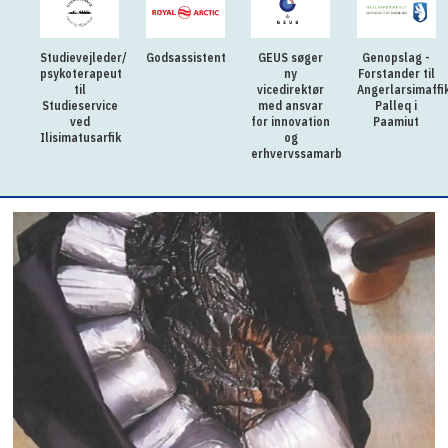
Studievejleder/
Godsassistent
GEUS søger
Genopslag -
psykoterapeut
ny
Forstander til
til
vicedirektør
Angerlarsimaffi
Studieservice
med ansvar
Palleq i
ved
for innovation
Paamiut
Ilisimatusarfik
og
erhvervssamarbejde