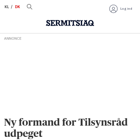
KL
DK
Log ind
ANNONCE
Ny formand for Tilsynsråd
udpeget