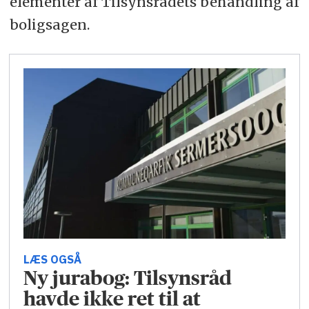
elementer af Tilsynsrådets behandling af
boligsagen.
LÆS OGSÅ
Ny jurabog: Tilsynsråd
havde ikke ret til at