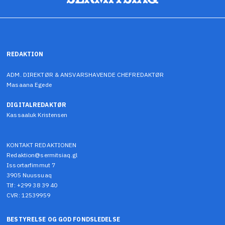
REDAKTION
ADM. DIREKTØR & ANSVARSHAVENDE CHEFREDAKTØR
Masaana Egede
DIGITALREDAKTØR
Kassaaluk Kristensen
KONTAKT REDAKTIONEN
Redaktion@sermitsiaq.gl
Issortarfimmut 7
3905 Nuussuaq
Tlf: +299 38 39 40
CVR: 12539959
BESTYRELSE OG GOD FONDSLEDELSE