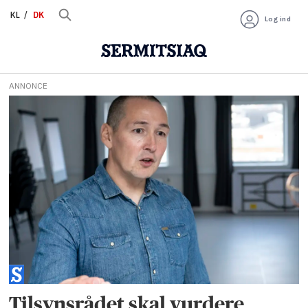
KL
DK
Log ind
ANNONCE
Tag:
tilsynsrådet
Tilsynsrådet skal vurdere