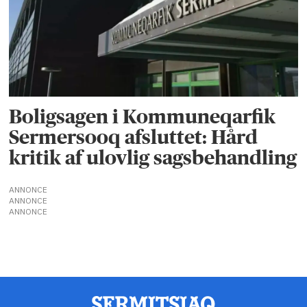
Boligsagen i Kommuneqarfik
Sermersooq afsluttet: Hård
kritik af ulovlig sagsbehandling
ANNONCE
ANNONCE
ANNONCE