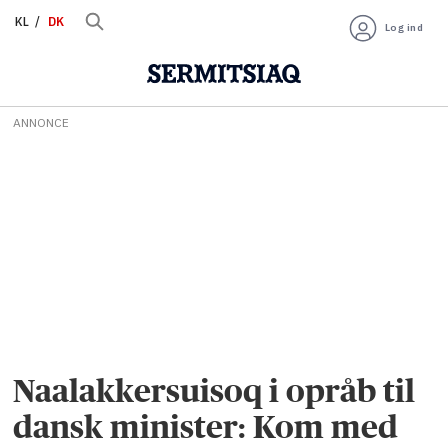
KL
DK
Log ind
ANNONCE
Naalakkersuisoq i opråb til
dansk minister: Kom med