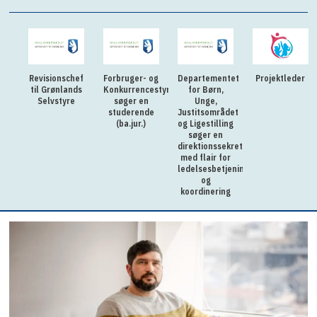
Revisionschef
Forbruger- og
Departementet
Projektleder
til Grønlands
Konkurrencestyrelsen
for Børn,
Selvstyre
søger en
Unge,
studerende
Justitsområdet
(ba.jur.)
og Ligestilling
søger en
direktionssekretær
med flair for
ledelsesbetjening
og
koordinering