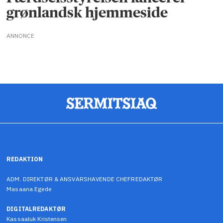
grønlandsk hjemmeside
ANNONCE
REDAKTION
ADM. DIREKTØR & ANSVARSHAVENDE CHEFREDAKTØR
Masaana Egede
DIGITALREDAKTØR
Kassaaluk Kristensen