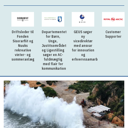
Driftsleder til
Departementet
GEUS søger
Customer
Fonden
for Børn,
ny
Supporter
Sisorarfiit og
Unge,
vicedirektør
Nuuks
Justitsområdet
med ansvar
rekreative
og Ligestilling
for innovation
vinter- og
søger en AC-
og
sommeranlæg
fuldmægtig
erhvervssamarbejde
med flair for
kommunikation