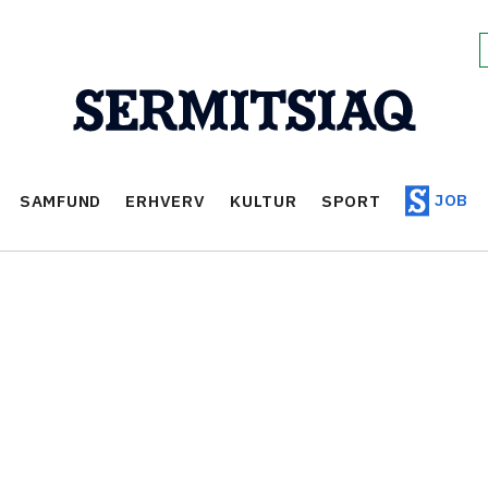
JOB
SAMFUND
ERHVERV
KULTUR
SPORT