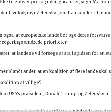
ikke til enhver pris og uden garantier, siger Macron.
dent, Volodymyr Zelenskyj, om han kender til plan
n også, at europæiske lande bør øge deres forsvarsud
 regerings ændrede prioriteter.
æret, at landene vil forsøge at stå i spidsen for en
r blandt andet, at en koalition af flere lande skal s
alition af villige".
llem USA's præsident, Donald Trump, og Zelenskyj i 