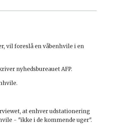
 vil foreslå en våbenhvile i en
skriver nyhedsbureauet AFP.
nhvile.
erviewet, at enhver udstationering
nhvile - "ikke i de kommende uger".