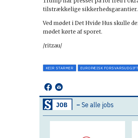
Trump har presset på for fred i Ukra
tilstrækkelige sikkerhedsgarantier.
Ved mødet i Det Hvide Hus skulle d
mødet kørte af sporet.
/ritzau/
KEIR STARMER
EUROPÆISK FORSVARSUDGIF
–
Se alle jobs