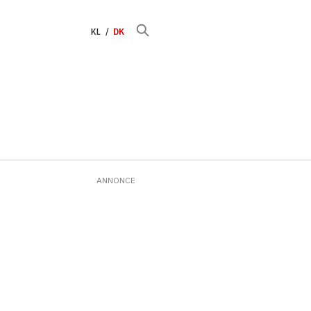
KL
DK
ANNONCE