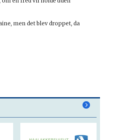
, om en fred vil holde uden
ine, men det blev droppet, da