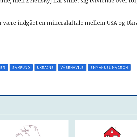
ine, men Zelenskyj har stillet sig tvivlende over for
er være indgået en mineralaftale mellem USA og Ukra
TER
SAMFUND
UKRAINE
VÅBENHVILE
EMMANUEL MACRON