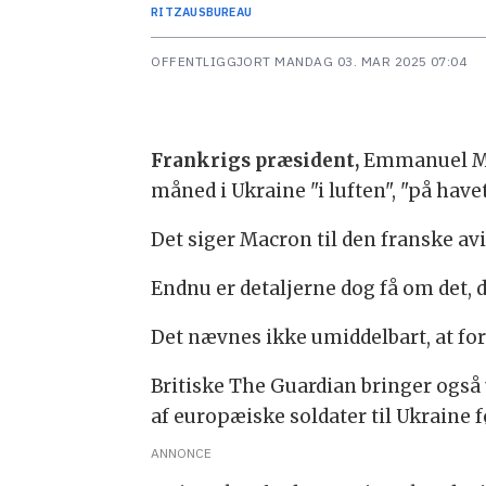
RITZAUS
BUREAU
OFFENTLIGGJORT
MANDAG 03. MAR 2025 07:04
Frankrigs præsident,
Emmanuel Macr
måned i Ukraine "i luften", "på have
Det siger Macron til den franske av
Endnu er detaljerne dog få om det, d
Det nævnes ikke umiddelbart, at for
Britiske The Guardian bringer også 
af europæiske soldater til Ukraine f
ANNONCE