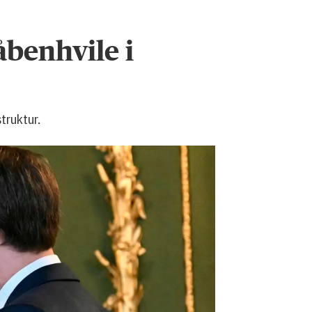
benhvile i
truktur.