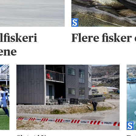
fiskeri
Flere fisker 
dene