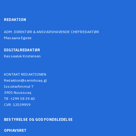
REDAKTION
ADM. DIREKTØR & ANSVARSHAVENDE CHEFREDAKTØR
Masaana Egede
DIGITALREDAKTØR
Kassaaluk Kristensen
KONTAKT REDAKTIONEN
Redaktion@sermitsiaq.gl
Issortarfimmut 7
3905 Nuussuaq
Tlf: +299 38 39 40
CVR: 12539959
BESTYRELSE OG GOD FONDSLEDELSE
OPHAVSRET