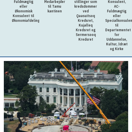
Fuldmægtig
Medarbejder
stillinger som
Konsulent,
eller
til Tamu
kredsdommer
AC-
Økonomisk
kantinen
ved
Fuldmægtig
Konsulent til
Qaasuitsoq
eller
Økonomiafdelingen
Kredsret,
Specialkonsulen
Kujalleq
til
Kredsret og
Departementet
Sermersooq
for
Kredsret
Uddannelse,
Kultur, Idræt
og Kirke