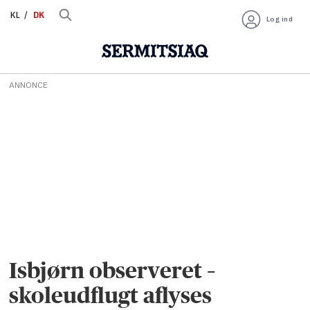
KL
DK
Log ind
ANNONCE
Isbjørn observeret –
skoleudflugt aflyses