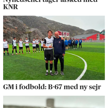
KNR
GM i fodbold: B-67 med ny sejr