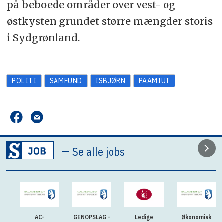
på beboede områder over vest- og
østkysten grundet større mængder storis
i Sydgrønland.
POLITI
SAMFUND
ISBJØRN
PAAMIUT
–
Se alle jobs
AC-
GENOPSLAG -
Ledige
Økonomisk