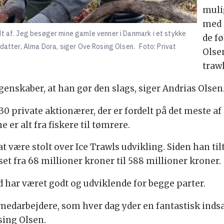
muli
med 
dt af. Jeg besøger mine gamle venner i Danmark i et stykke
de fø
 datter, Alma Dora, siger Ove Rosing Olsen.
Foto: Privat
Olsen
traw
egenskaber, at han gør den slags, siger Andrias Olsen
 30 private aktionærer, der er fordelt på det meste 
er alt fra fiskere til tømrere.
t være stolt over Ice Trawls udvikling. Siden han ti
t fra 68 millioner kroner til 588 millioner kroner.
har været godt og udviklende for begge parter.
edarbejdere, som hver dag yder en fantastisk indsat
sing Olsen.