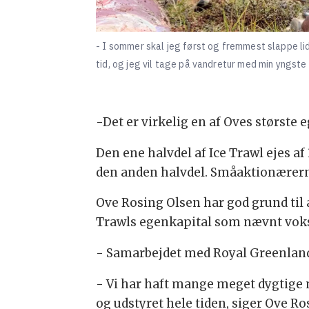
- I sommer skal jeg først og fremmest slappe li
tid, og jeg vil tage på vandretur med min yngste
-Det er virkelig en af Oves største 
Den ene halvdel af Ice Trawl ejes af
den anden halvdel. Småaktionærerne 
Ove Rosing Olsen har god grund til a
Trawls egenkapital som nævnt vokse
- Samarbejdet med Royal Greenland 
- Vi har haft mange meget dygtige m
og udstyret hele tiden, siger Ove Ro