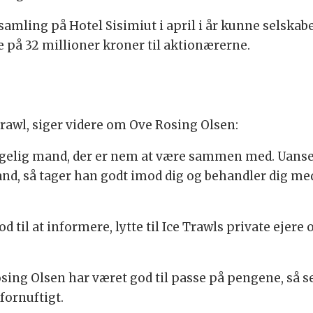
amling på Hotel Sisimiut i april i år kunne selskab
e på 32 millioner kroner til aktionærerne.
 Trawl, siger videre om Ove Rosing Olsen:
ehagelig mand, der er nem at være sammen med. Uan
and, så tager han godt imod dig og behandler dig me
 til at informere, lytte til Ice Trawls private ejer
ing Olsen har været god til passe på pengene, så se
fornuftigt.