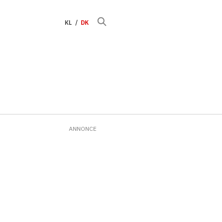
KL
DK
ANNONCE