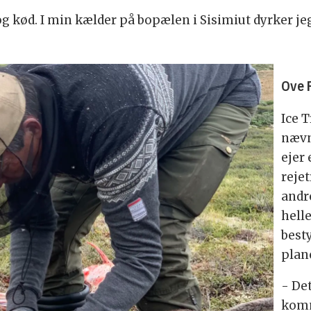
og kød. I min kælder på bopælen i Sisimiut dyrker jeg 
Ove 
Ice 
nævn
ejer
rejet
andre
helle
best
plane
- Det
komm