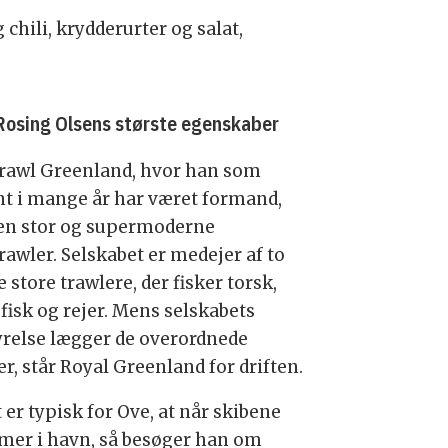
chili, krydderurter og salat,
Rosing Olsens største egenskaber
Trawl Greenland, hvor han som
t i mange år har været formand,
 en stor og supermoderne
rawler. Selskabet er medejer af to
 store trawlere, der fisker torsk,
fisk og rejer. Mens selskabets
yrelse lægger de overordnede
r, står Royal Greenland for driften.
 er typisk for Ove, at når skibene
er i havn, så besøger han om