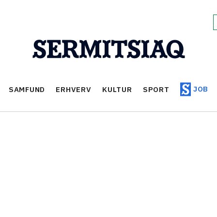
JOB
SAMFUND
ERHVERV
KULTUR
SPORT