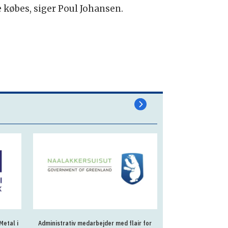
ke købes, siger Poul Johansen.
Metal i
Administrativ medarbejder med flair for
En eller to AC