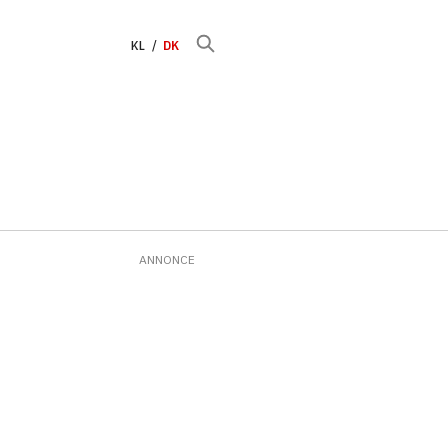
KL
DK
ANNONCE