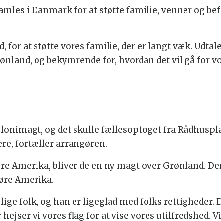
samles i Danmark for at støtte familie, venner og be
and, for at støtte vores familie, der er langt væk. U
land, og bekymrende for, hvordan det vil gå for vo
olonimagt, og det skulle fællesoptoget fra Rådhusp
e, fortæller arrangøren.
e Amerika, bliver de en ny magt over Grønland. Derfo
høre Amerika.
ge folk, og han er ligeglad med folks rettigheder. D
hejser vi vores flag for at vise vores utilfredshed. 