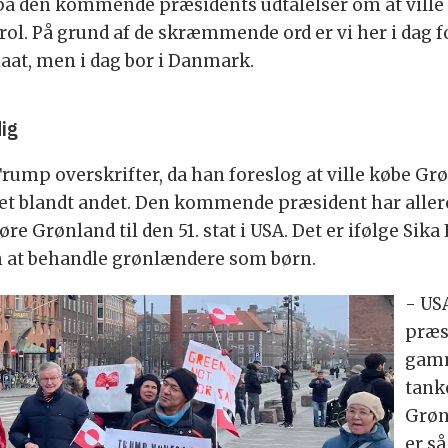
å den kommende præsidents udtalelser om at ville k
rol. På grund af de skræmmende ord er vi her i dag for
aat, men i dag bor i Danmark.
ig
Trump overskrifter, da han foreslog at ville købe Gr
et blandt andet. Den kommende præsident har allere
e Grønland til den 51. stat i USA. Det er ifølge Sika 
 at behandle grønlændere som børn.
- US
præs
gamm
tank
Grønl
er s