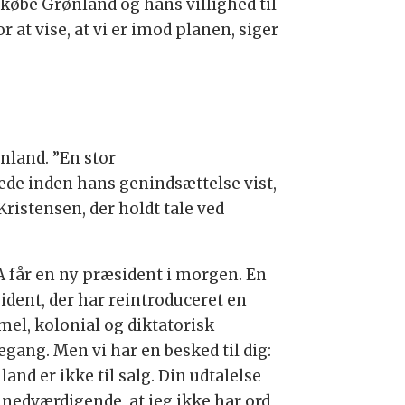
øbe Grønland og hans villighed til
 at vise, at vi er imod planen, siger
ønland. ”En stor
de inden hans genindsættelse vist,
Kristensen, der holdt tale ved
A får en ny præsident i morgen. En
ident, der har reintroduceret en
el, kolonial og diktatorisk
egang. Men vi har en besked til dig:
and er ikke til salg. Din udtalelse
å nedværdigende, at jeg ikke har ord