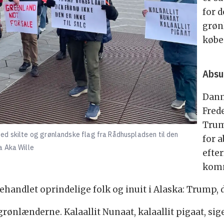
for d
grøn
købe 
Absu
Danm
Frede
Trum
ed skilte og grønlandske flag fra Rådhuspladsen til den
for 
ia Aka Wille
efte
komm
handlet oprindelige folk og inuit i Alaska: Trump, d
 grønlænderne. Kalaallit Nunaat, kalaallit pigaat, sig