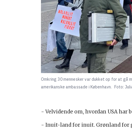
Omkring 30 mennesker var dukket op for at gå m
amerikanske ambassade i København.
Foto: Jul
- Velvidende om, hvordan USA har be
- Inuit-land for inuit. Grønland for