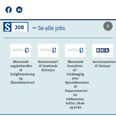
–
Se alle jobs
Økonomisk
Revisionschef
Økonomisk
Serviceassisten
sagsbehandler
til Grønlands
Konsulent,
til Ilulissat
til
Selvstyre
AC-
boligfinansiering
Fuldmægtig
og
eller
låneadministration
Specialkonsulent
til
Departementet
for
Uddannelse,
Kultur, Idræt
og Kirke