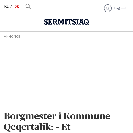
KL
DK
Log ind
ANNONCE
Borgmester i Kommune
Qeqertalik: – Et