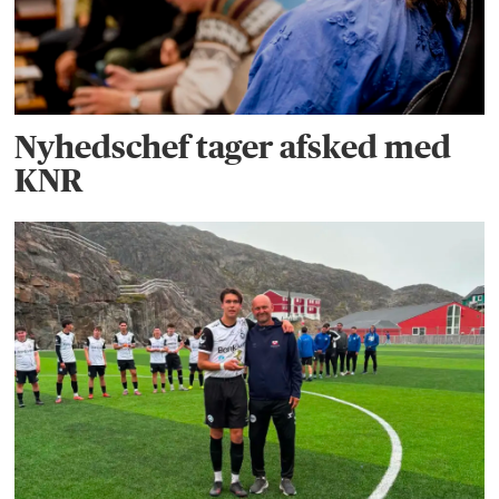
Nyhedschef tager afsked med
KNR