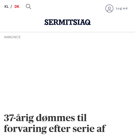
KL
DK
Log ind
ANNONCE
37-årig dømmes til
forvaring efter serie af