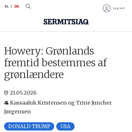
KL
DK
Log ind
Howery: Grønlands
fremtid bestemmes af
grønlændere
21.05.2026
Kassaaluk Kristensen og Trine Juncher
Jørgensen
DONALD TRUMP
USA