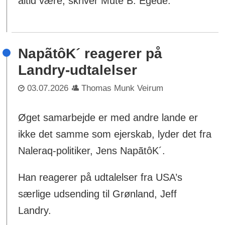
altid være, skriver Múte B. Egede.
NapãtôK´ reagerer på
Landry-udtalelser
03.07.2026
Thomas Munk Veirum
Øget samarbejde er med andre lande er
ikke det samme som ejerskab, lyder det fra
Naleraq-politiker, Jens NapãtôK´.
Han reagerer på udtalelser fra USA’s
særlige udsending til Grønland, Jeff
Landry.