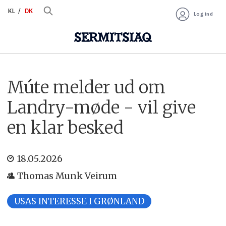
KL
DK
Log ind
Múte melder ud om
Landry-møde - vil give
en klar besked
18.05.2026
Thomas Munk Veirum
USAS INTERESSE I GRØNLAND