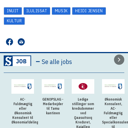
INUIT
ILULISSAT
MUSIK
HEIDI JENSEN
KULTUR
–
Se alle jobs
AC-
GENOPSLAG -
Ledige
Økonomisk
Fuldmægtig
Medarbejder
stillinger som
Konsulent,
eller
til Tamu
kredsdommer
AC-
Økonomisk
kantinen
ved
Fuldmægtig
Konsulent til
Qaasuitsoq
eller
Økonomiafdelingen
Kredsret,
Specialkonsulen
Kujalleq
til