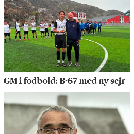
GM i fodbold: B-67 med ny sejr