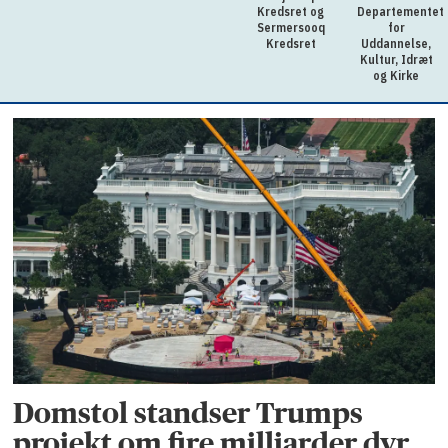
Kredsret og
Departementet
Sermersooq
for
Kredsret
Uddannelse,
Kultur, Idræt
og Kirke
Domstol standser Trumps
projekt om fire milliarder dyr