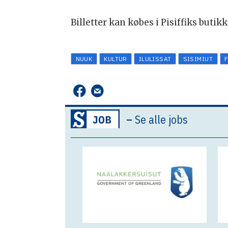
Billetter kan købes i Pisiffiks butik
NUUK
KULTUR
ILULISSAT
SISIMIUT
–
Se alle jobs