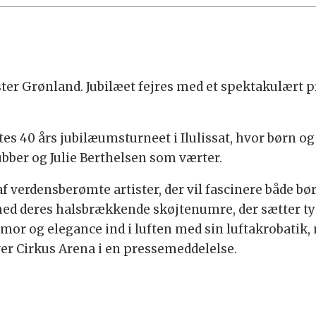
ster Grønland. Jubilæet fejres med et spektakulært 
s 40 års jubilæumsturneet i Ilulissat, hvor børn og b
bber og Julie Berthelsen som værter.
 verdensberømte artister, der vil fascinere både bø
ed deres halsbrækkende skøjtenumre, der sætter tyn
humor og elegance ind i luften med sin luftakrobatik
er Cirkus Arena i en pressemeddelelse.