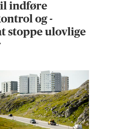
l indføre
ontrol og -
 at stoppe ulovlige
r