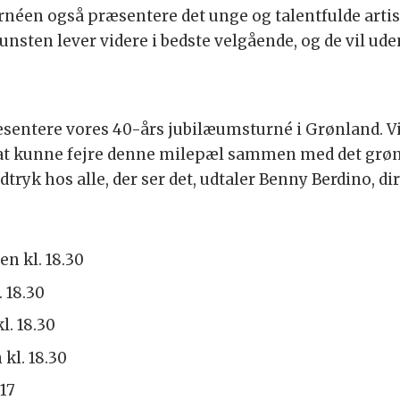
urnéen også præsentere det unge og talentfulde artis
sten lever videre i bedste velgående, og de vil uden 
præsentere vores 40-års jubilæumsturné i Grønland. V
e at kunne fejre denne milepæl sammen med det grøn
indtryk hos alle, der ser det, udtaler Benny Berdino, d
en kl. 18.30
. 18.30
l. 18.30
kl. 18.30
 17