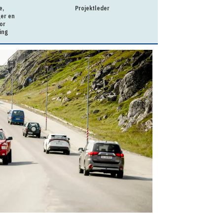
e,
Projektleder
Praktikkoordinator t
ger en
N
or
ing