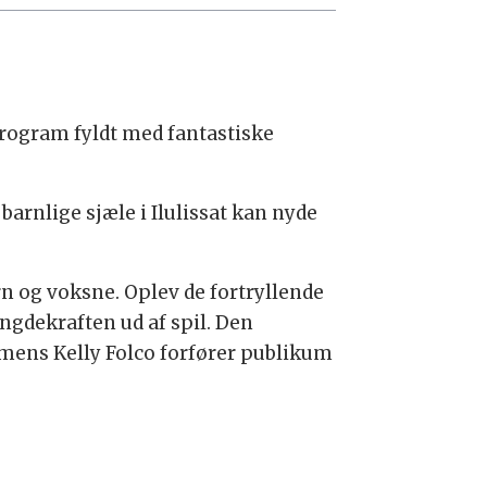
program fyldt med fantastiske
arnlige sjæle i Ilulissat kan nyde
rn og voksne. Oplev de fortryllende
gdekraften ud af spil. Den
, mens Kelly Folco forfører publikum