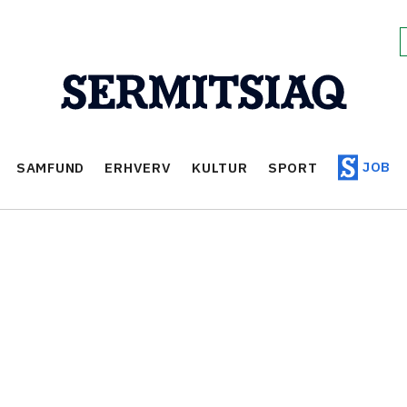
JOB
SAMFUND
ERHVERV
KULTUR
SPORT