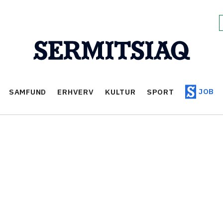
JOB
SAMFUND
ERHVERV
KULTUR
SPORT