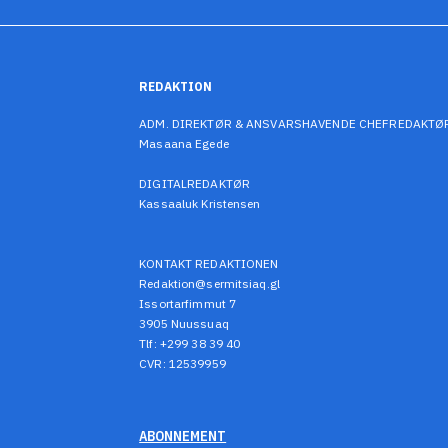
REDAKTION
ADM. DIREKTØR & ANSVARSHAVENDE CHEFREDAKTØ
Masaana Egede
DIGITALREDAKTØR
Kassaaluk Kristensen
KONTAKT REDAKTIONEN
Redaktion@sermitsiaq.gl
Issortarfimmut 7
3905 Nuussuaq
Tlf: +299 38 39 40
CVR: 12539959
ABONNEMENT