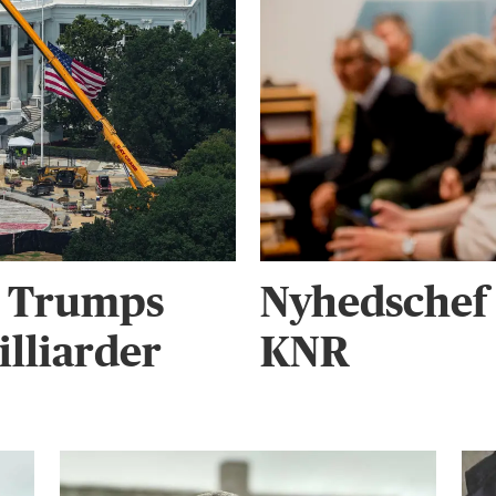
r Trumps
Nyhedschef 
illiarder
KNR