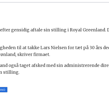
efter gensidig aftale sin stilling i Royal Greenland.
igheden til at takke Lars Nielsen for tæt på 30 års d
rønland, skriver firmaet.
nland også taget afsked med sin administrerende dir
 stilling.
AND