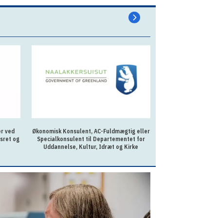
er ved
Økonomisk Konsulent, AC-Fuldmægtig eller
AC-fuldmægtig ti
sret og
Specialkonsulent til Departementet for
Uddannelse, Kultur, Idræt og Kirke