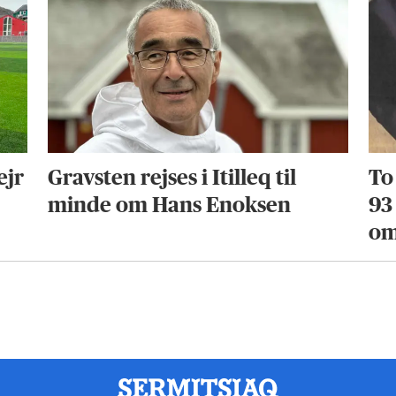
ejr
Gravsten rejses i Itilleq til
To
minde om Hans Enoksen
93
om