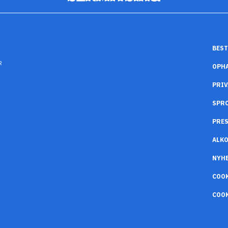
BEST
R
OPH
PRIV
SPR
PRES
ALK
NYH
COO
COOK