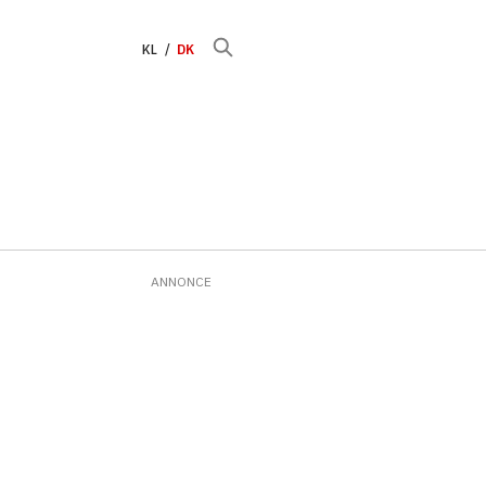
KL
DK
ANNONCE