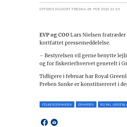
OFFENTLIGGJORT
FREDAG 28. FEB 2025 11:10
EVP og COO
Lars Nielsen fratræder 
kortfattet pressemeddelelse.
– Bestyrelsen vil gerne benytte lejl
og for fiskerierhvervet generelt i G
Tidligere i februar har Royal Gree
Preben Sunke er konstituereret i den
FISKERIERHVERV
ERHVERV
ROYAL GREENL