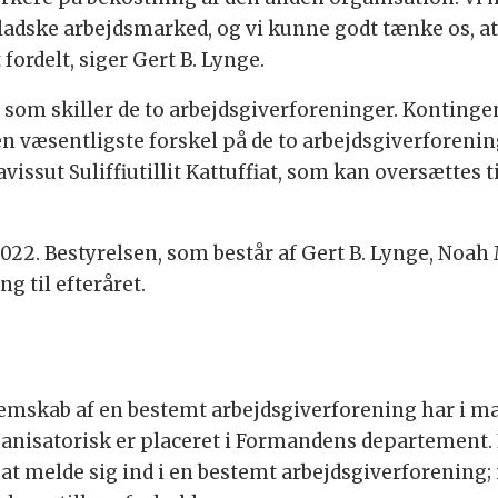
nladske arbejdsmarked, og vi kunne godt tænke os,
fordelt, siger Gert B. Lynge.
, som skiller de to arbejdsgiverforeninger. Kontinge
en væsentligste forskel på de to arbejdsgiverforeni
vissut Suliffiutillit Kattuffiat, som kan oversætte
022. Bestyrelsen, som består af Gert B. Lynge, Noa
g til efteråret.
lemskab af en bestemt arbejdsgiverforening har i ma
ganisatorisk er placeret i Formandens departement. I
at melde sig ind i en bestemt arbejdsgiverforening; 