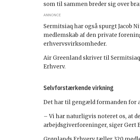
som til sammen breder sig over branc
ANNONCE
Sermitsiaq har også spurgt Jacob Ni
medlemskab af den private forening
erhvervsvirksomheder.
Air Greenland skriver til Sermitsia
Erhverv.
Selvforstærkende virkning
Det har til gengæld formanden for 
– Vi har naturligvis noteret os, at 
arbejdsgiverforeninger, siger Gert B
Grønlands Erhverv tæller 320 medl