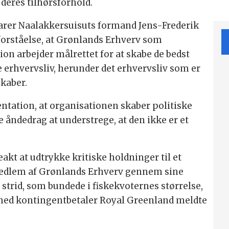
eres tilhørsforhold.
varer Naalakkersuisuts formand Jens-Frederik
forståelse, at Grønlands Erhverv som
on arbejder målrettet for at skabe de bedst
erhvervsliv, herunder det erhvervsliv som er
skaber.
ntation, at organisationen skaber politiske
 åndedrag at understrege, at den ikke er et
akt at udtrykke kritiske holdninger til et
medlem af Grønlands Erhverv gennem sine
n strid, som bundede i fiskekvoternes størrelse,
rmed kontingentbetaler Royal Greenland meldte