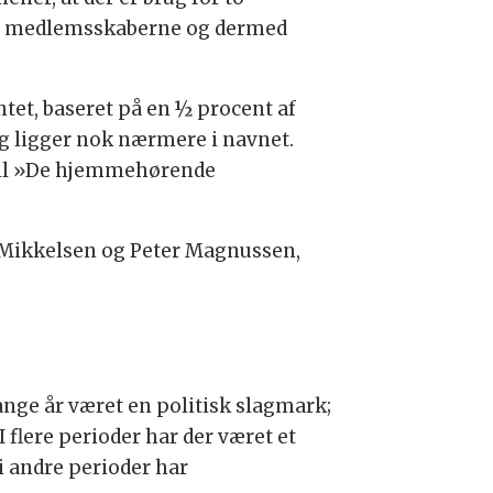
 at medlemsskaberne og dermed
ntet, baseret på en ½ procent af
ng ligger nok nærmere i navnet.
s til »De hjemmehørende
h Mikkelsen og Peter Magnussen,
nge år været en politisk slagmark;
 flere perioder har der været et
i andre perioder har