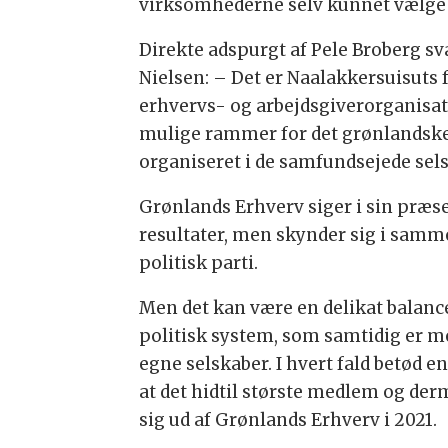
virksomhederne selv kunnet vælge d
Direkte adspurgt af Pele Broberg s
Nielsen: – Det er Naalakkersuisuts 
erhvervs- og arbejdsgiverorganisati
mulige rammer for det grønlandske 
organiseret i de samfundsejede sel
Grønlands Erhverv siger i sin præse
resultater, men skynder sig i samme
politisk parti.
Men det kan være en delikat balance
politisk system, som samtidig er 
egne selskaber. I hvert fald betød e
at det hidtil største medlem og de
sig ud af Grønlands Erhverv i 2021.