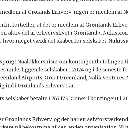
er medlem af Grølands Erhverv; ingen er medlem af 
rfiit fortæller, at det er medlem af Grønlands Erhv
 aktiv del af erhvervslivet i Grønland«. Nukissiorfi
, hvor meget værdi det skaber for selskabet. Nukissi
sprugt Naalakkersuisut om kontingentbetalingen ti
 underliggende selskaber i 2024 og i de seneste fem 
eenland Airports, Great Greenland, Nalik Ventures,
 ind i Grønlands Erhverv i år.
 selskaber betalte 1.767.173 kroner i kontingent i 20
r Grønlands Erhverv, og det har en selvforstærkend
rkere på bekostning af den anden organisation. Vi me