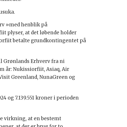
Nusuka.
erv »med henblik på
it plyser, at det løbende holder
orfiit betalte grundkontingentet på
l Grønlands Erhverv fra ni
år: Nukissiorfiit, Asiaq, Air
 Visit Greenland, NunaGreen og
24 og 7.139.551 kroner i perioden
e virkning, at en bestemt
ner, at der er brug for to