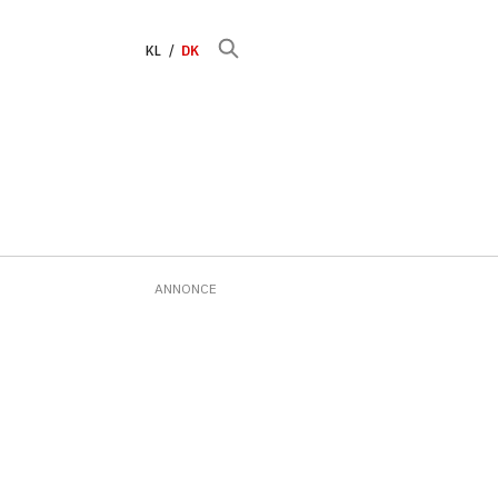
KL
DK
ANNONCE