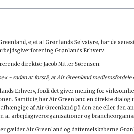
Greenland, ejet af Grønlands Selvstyre, har de senes
 arbejdsgiverforening Grønlands Erhverv.
rerende direktør Jacob Nitter Sørensen:
ene« - sådan at forstå, at Air Greenland medlemsfordele
ands Erhverv, fordi det giver mening for virksomhe
onen. Samtidig har Air Greenland en direkte dialo
afhængige af Air Greenland på den ene eller den an
af arbejdsgiverorganisationer og brancheorganisatio
er gælder Air Greenland og datterselskaberne Grønl