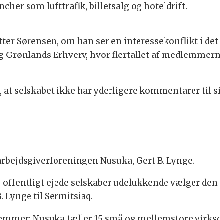
her som lufttrafik, billetsalg og hoteldrift.
tter Sørensen, om han ser en interessekonflikt i det
 Grønlands Erhverv, hvor flertallet af medlemmern
q, at selskabet ikke har yderligere kommentarer til
arbejdsgiverforeningen Nusuka, Gert B. Lynge.
de offentligt ejede selskaber udelukkende vælger den 
. Lynge til Sermitsiaq.
emmer; Nusuka tæller 15 små og mellemstore virk