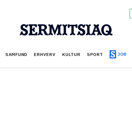
JOB
SAMFUND
ERHVERV
KULTUR
SPORT