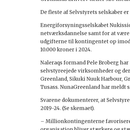
De fleste af Selvstyrets selskaber 
Energiforsyningsselskabet Nukissio
netværksdannelse samt for at være en
udgifterne til kontingentet op imod
10.000 kroner i 2024.
Naleraqs formand Pele Broberg har 
selvstyreejede virksomheder og deres
Greenland, Sikuki Nuuk Harbour, Gr
Tusass. NunaGreenland har meldt sig
Svarene dokumenterer, at Selvstyrets
2019-24. (Se skemaet).
– Millionkontingenterne favorisere
organisation bliver stærkere og stæ