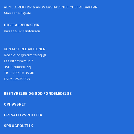
ADM. DIREKTØR & ANSVARSHAVENDE CHEFREDAKTØR
Masaana Egede
DIGITALREDAKTØR
Kassaaluk Kristensen
KONTAKT REDAKTIONEN
Redaktion@sermitsiaq.gl
Issortarfimmut 7
3905 Nuussuaq
Tlf: +299 38 39 40
CVR: 12539959
BESTYRELSE OG GOD FONDSLEDELSE
OPHAVSRET
PRIVATLIVSPOLITIK
SPROGPOLITIK