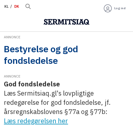
KL
DK
Log ind
ANNONCE
Bestyrelse
Bestyrelse og god
og
fondsledelse
god
ANNONCE
fondsledelse
God fondsledelse
Læs Sermitsiaq.gl's lovpligtige
redegørelse for god fondsledelse, jf.
årsregnskabslovens §77a og §77b:
Læs redegørelsen her