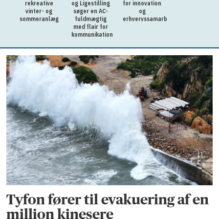
rekreative
og Ligestilling
for innovation
vinter- og
søger en AC-
og
sommeranlæg
fuldmægtig
erhvervssamarbejde
med flair for
kommunikation
Tyfon fører til evakuering af en
million kinesere