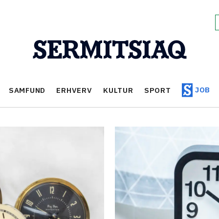
JOB
SAMFUND
ERHVERV
KULTUR
SPORT