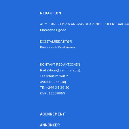
REDAKTION
ADM. DIREKTØR & ANSVARSHAVENDE CHEFREDAKTØ
Masaana Egede
DIGITALREDAKTØR
Kassaaluk Kristensen
KONTAKT REDAKTIONEN
Redaktion@sermitsiaq.gl
Issortarfimmut 7
3905 Nuussuaq
Tlf: +299 38 39 40
CVR: 12539959
ABONNEMENT
ANNONCER