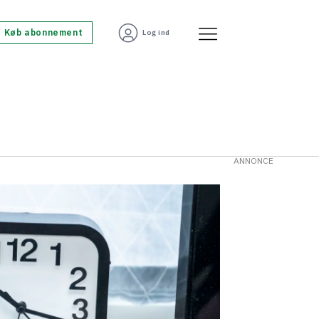
Køb abonnement
Log ind
ANNONCE