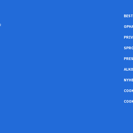
BEST
R
OPH
PRIV
SPR
PRES
ALK
NYH
COO
COOK