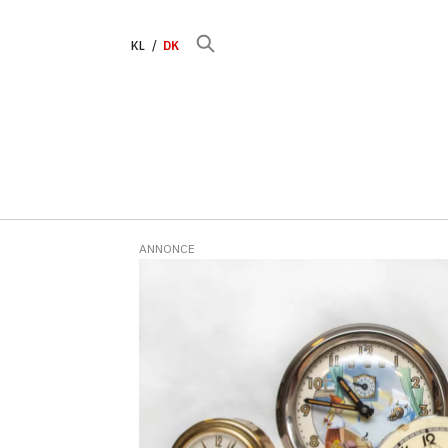
KL
DK
ANNONCE
Tag:
vintertid