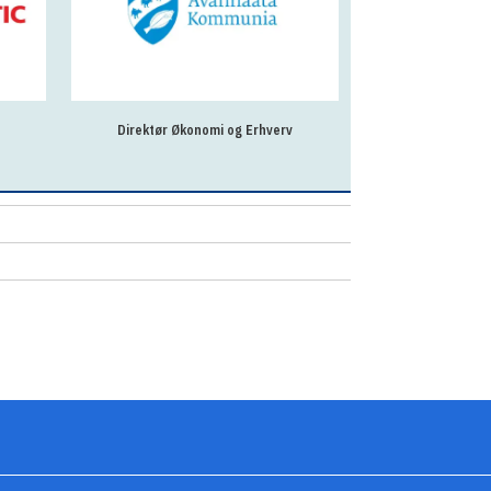
Direktør Økonomi og Erhverv
Revisionschef til