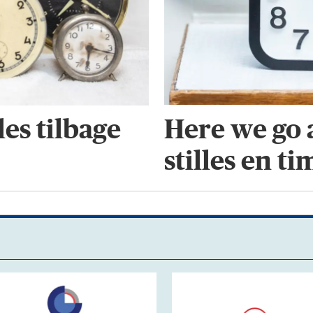
Here we go a
lles tilbage
stilles en ti